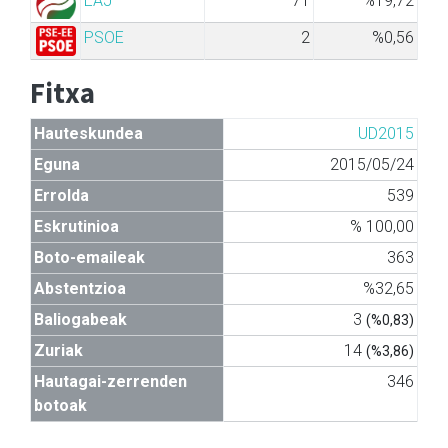
EAJ
71
%19,72
PSOE
2
%0,56
Fitxa
Hauteskundea
UD2015
Eguna
2015/05/24
Errolda
539
Eskrutinioa
% 100,00
Boto-emaileak
363
Abstentzioa
%32,65
Baliogabeak
3
(%0,83)
Zuriak
14
(%3,86)
Hautagai-zerrenden
346
botoak