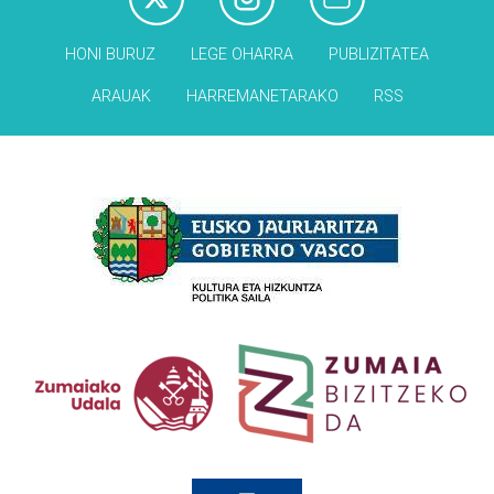
HONI BURUZ
LEGE OHARRA
PUBLIZITATEA
ARAUAK
HARREMANETARAKO
RSS
Babesleak