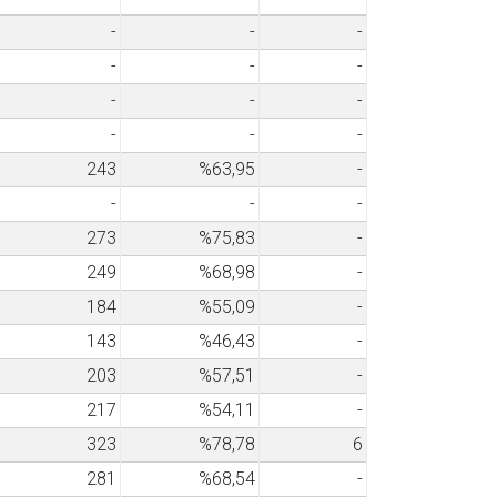
-
-
-
-
-
-
-
-
-
-
-
-
243
%63,95
-
-
-
-
273
%75,83
-
249
%68,98
-
184
%55,09
-
143
%46,43
-
203
%57,51
-
217
%54,11
-
323
%78,78
6
281
%68,54
-