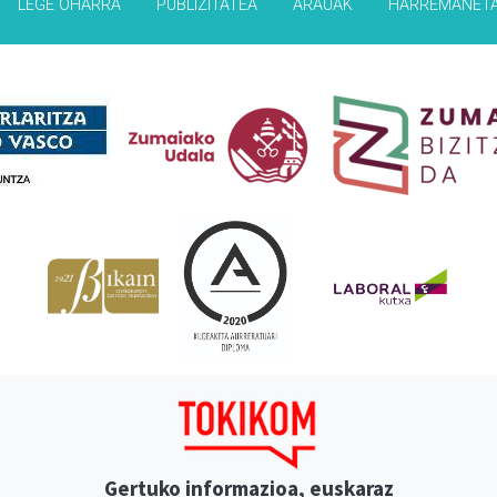
LEGE OHARRA
PUBLIZITATEA
ARAUAK
HARREMANET
Babesleak
Gertuko informazioa, euskaraz