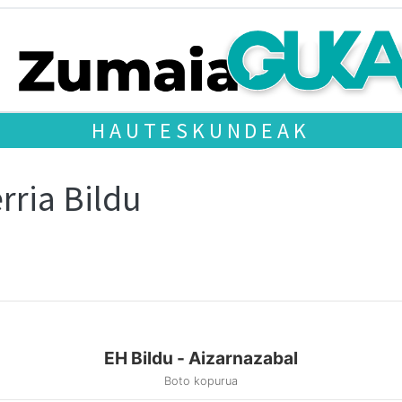
HAUTESKUNDEAK
rria Bildu
EH Bildu - Aizarnazabal
Boto kopurua