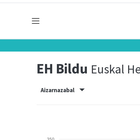
EH Bildu
Euskal He
Aizarnazabal
350