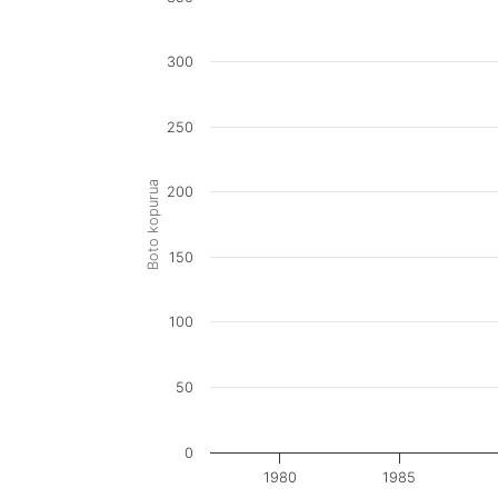
300
250
Boto kopurua
200
150
100
50
0
1980
1985