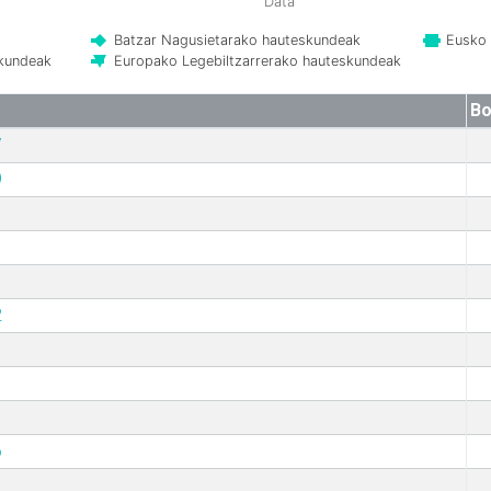
Data
Batzar Nagusietarako hauteskundeak
Eusko 
skundeak
Europako Legebiltzarrerako hauteskundeak
Bo
7
9
2
6