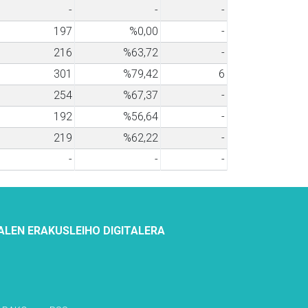
-
-
-
197
%0,00
-
216
%63,72
-
301
%79,42
6
254
%67,37
-
192
%56,64
-
219
%62,22
-
-
-
-
ALEN ERAKUSLEIHO DIGITALERA