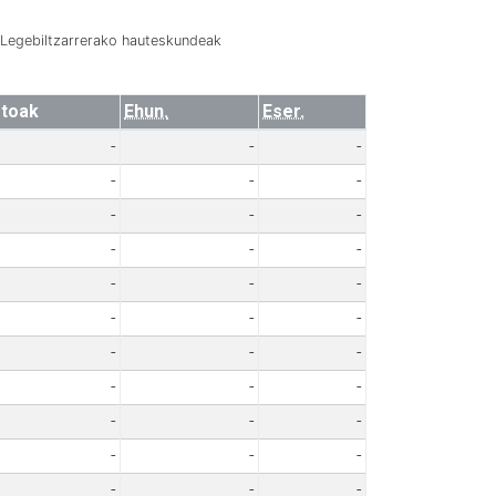
Legebiltzarrerako hauteskundeak
toak
Ehun.
Eser.
-
-
-
-
-
-
-
-
-
-
-
-
-
-
-
-
-
-
-
-
-
-
-
-
-
-
-
-
-
-
-
-
-