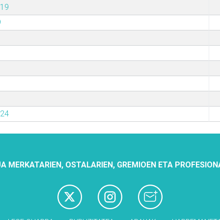
019
9
024
A MERKATARIEN, OSTALARIEN, GREMIOEN ETA PROFESION