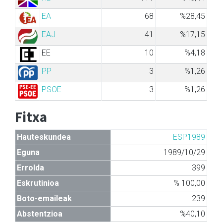
EA
68
%28,45
EAJ
41
%17,15
EE
10
%4,18
PP
3
%1,26
PSOE
3
%1,26
Fitxa
Hauteskundea
ESP1989
Eguna
1989/10/29
Errolda
399
Eskrutinioa
% 100,00
Boto-emaileak
239
Abstentzioa
%40,10