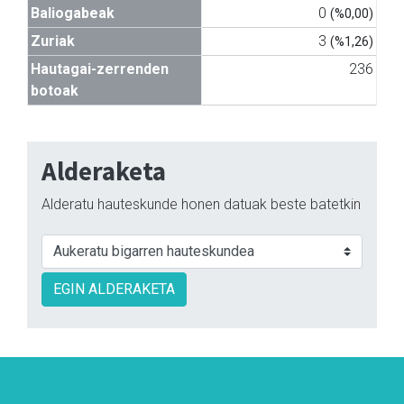
Baliogabeak
0
(%0,00)
Zuriak
3
(%1,26)
Hautagai-zerrenden
236
botoak
Alderaketa
Alderatu hauteskunde honen datuak beste batetkin
EGIN ALDERAKETA