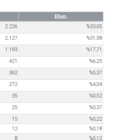
Ehun.
2.226
%33,05
2.127
%31,58
1.193
%17,71
421
%6,25
362
%5,37
272
%4,04
35
%0,52
25
%0,37
15
%0,22
12
%0,18
8
%0,12