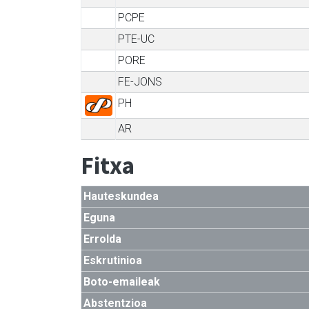
PCPE
PTE-UC
PORE
FE-JONS
PH
AR
Fitxa
Hauteskundea
Eguna
Errolda
Eskrutinioa
Boto-emaileak
Abstentzioa