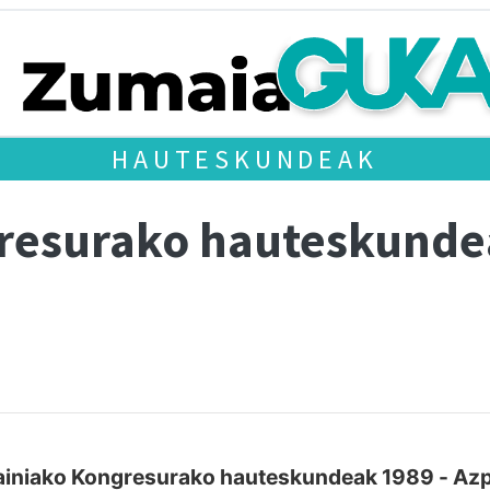
HAUTESKUNDEAK
gresurako hauteskund
iniako Kongresurako hauteskundeak 1989 - Azp