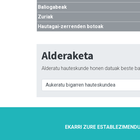
Baliogabeak
Zuriak
Hautagai-zerrenden botoak
Alderaketa
Alderatu hauteskunde honen datuak beste ba
EKARRI ZURE ESTABLEZIMENDU