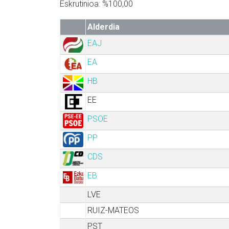
Eskrutinioa: %100,00
Alderdia
EAJ
EA
HB
EE
PSOE
PP
CDS
EB
LVE
RUIZ-MATEOS
PST