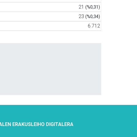
21
(%0,31)
23
(%0,34)
6.712
ALEN ERAKUSLEIHO DIGITALERA