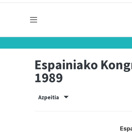
Espainiako Kon
1989
Azpeitia
Espa