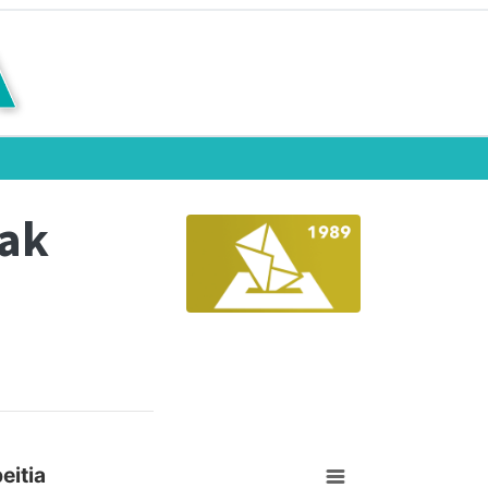
eak
eitia