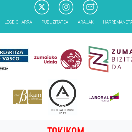
LEGE OHARRA
PUBLIZITATEA
ARAUAK
HARREMANET
Babesleak