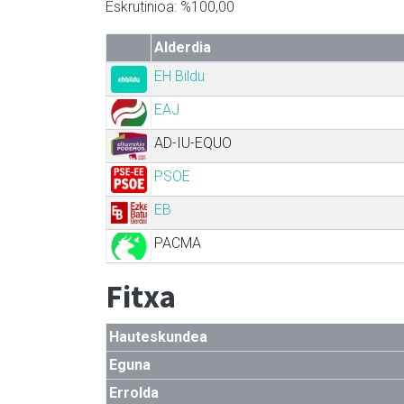
Eskrutinioa: %100,00
Alderdia
EH Bildu
EAJ
AD-IU-EQUO
PSOE
EB
PACMA
Fitxa
Hauteskundea
Eguna
Errolda