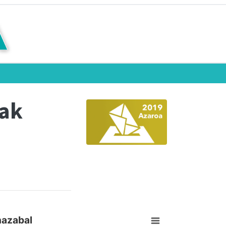
eak
nazabal