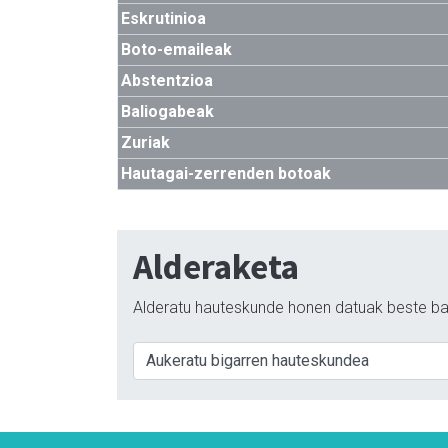
Eskrutinioa
Boto-emaileak
Abstentzioa
Baliogabeak
Zuriak
Hautagai-zerrenden botoak
Alderaketa
Alderatu hauteskunde honen datuak beste ba