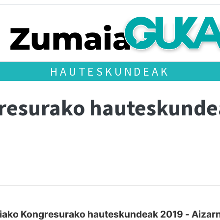
HAUTESKUNDEAK
gresurako hauteskund
iako Kongresurako hauteskundeak 2019 - Aizar