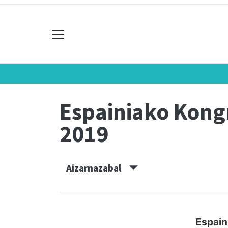
Espainiako Kon
2019
Aizarnazabal
Espain