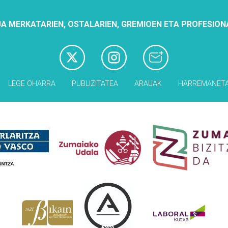
A MERKATARIEN, OSTALARIEN, GREMIOEN ETA PROFESION
LEGE OHARRA
PUBLIZITATEA
ARAUAK
HARREMANET
Babesleak