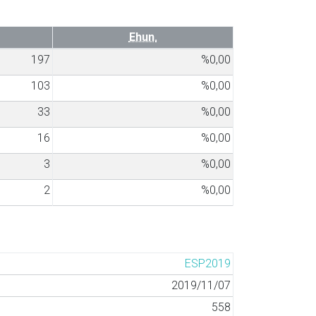
Ehun.
197
%0,00
103
%0,00
33
%0,00
16
%0,00
3
%0,00
2
%0,00
ESP2019
2019/11/07
558