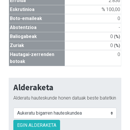
Errolda
2.836
Eskrutinioa
% 100,00
Boto-emaileak
0
Abstentzioa
-
Baliogabeak
0
(%)
Zuriak
0
(%)
Hautagai-zerrenden
0
botoak
Alderaketa
Alderatu hauteskunde honen datuak beste batetkin
EGIN ALDERAKETA