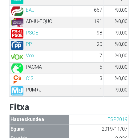
EAJ
667
%0,00
AD-IU-EQUO
191
%0,00
PSOE
98
%0,00
PP
20
%0,00
Vox
7
%0,00
PACMA
5
%0,00
C´S
3
%0,00
PUM+J
1
%0,00
Fitxa
Hauteskundea
ESP2019
Eguna
2019/11/07