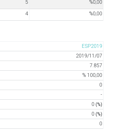
5
%0,00
4
%0,00
ESP2019
2019/11/07
7.857
% 100,00
0
-
0
(%)
0
(%)
0