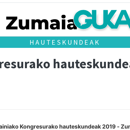
HAUTESKUNDEAK
gresurako hauteskund
ainiako Kongresurako hauteskundeak 2019 - Zu