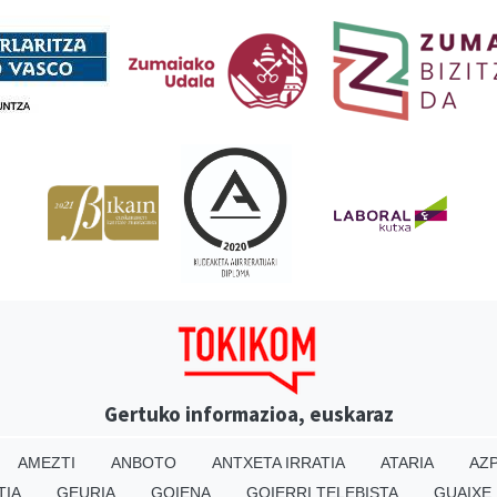
Babesleak
Gertuko informazioa, euskaraz
AMEZTI
ANBOTO
ANTXETA IRRATIA
ATARIA
AZP
TIA
GEURIA
GOIENA
GOIERRI TELEBISTA
GUAIXE