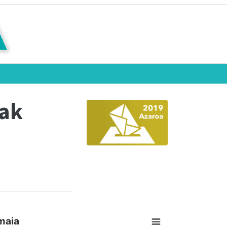
eak
maia