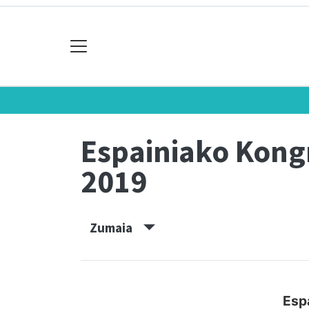
Espainiako Kon
2019
Zumaia
Esp