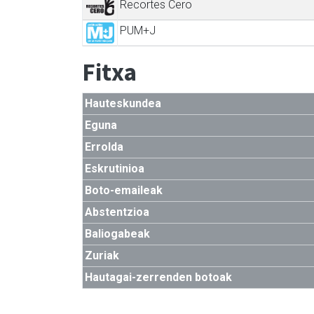
Recortes Cero
PUM+J
Fitxa
Hauteskundea
Eguna
Errolda
Eskrutinioa
Boto-emaileak
Abstentzioa
Baliogabeak
Zuriak
Hautagai-zerrenden botoak