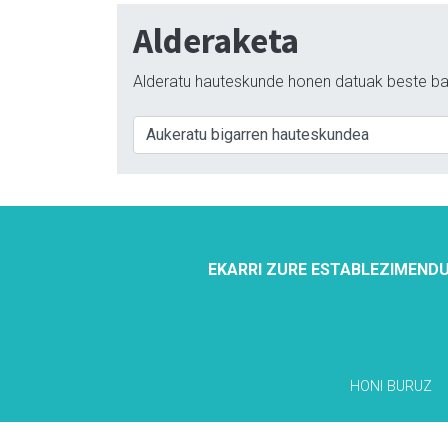
Alderaketa
Alderatu hauteskunde honen datuak beste ba
EKARRI ZURE ESTABLEZIMENDU
HONI BURUZ