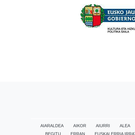
AIARALDEA
AIKOR
AIURRI
ALEA
BEGITU
ERRAN
EUSKALERRIA IRRA