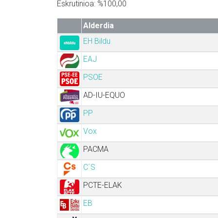
Eskrutinioa: %100,00
Alderdia
EH Bildu
EAJ
PSOE
AD-IU-EQUO
PP
Vox
PACMA
C´S
PCTE-ELAK
EB