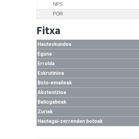
NPS
POR
Fitxa
Hauteskundea
Eguna
Errolda
Eskrutinioa
Boto-emaileak
Abstentzioa
Baliogabeak
Zuriak
Hautagai-zerrenden botoak