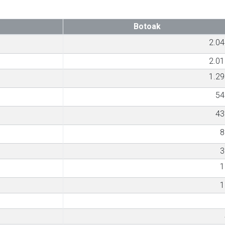
Botoak
2.04
2.01
1.29
54
43
8
3
1
1