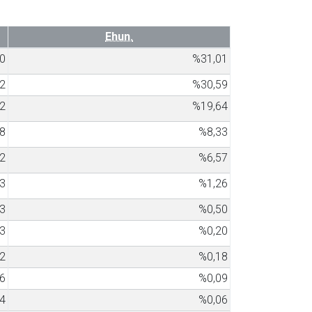
Ehun.
0
%31,01
2
%30,59
2
%19,64
8
%8,33
2
%6,57
3
%1,26
3
%0,50
3
%0,20
2
%0,18
6
%0,09
4
%0,06