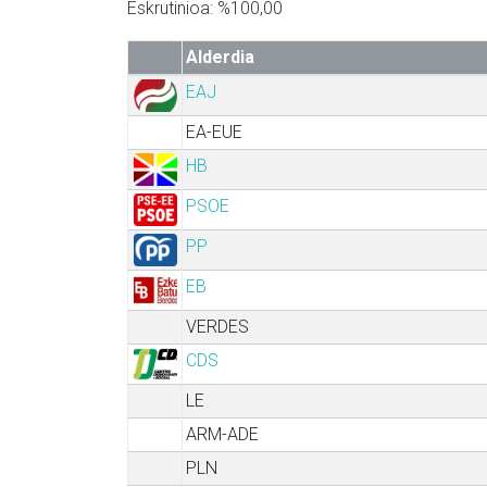
Eskrutinioa: %100,00
Alderdia
EAJ
EA-EUE
HB
PSOE
PP
EB
VERDES
CDS
LE
ARM-ADE
PLN