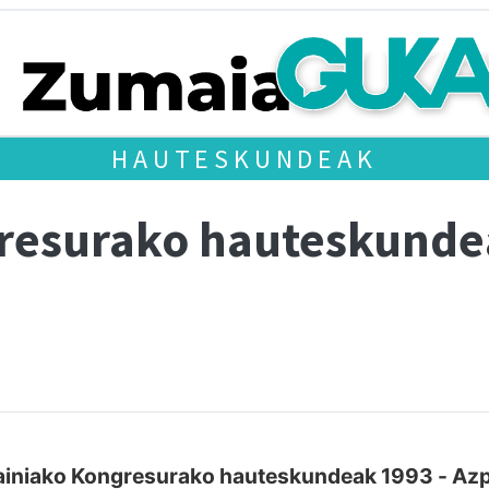
HAUTESKUNDEAK
gresurako hauteskund
iniako Kongresurako hauteskundeak 1993 - Azp