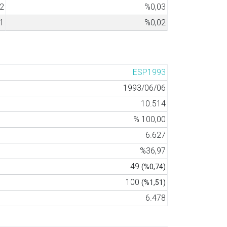
2
%0,03
1
%0,02
ESP1993
1993/06/06
10.514
% 100,00
6.627
%36,97
49
(%0,74)
100
(%1,51)
6.478