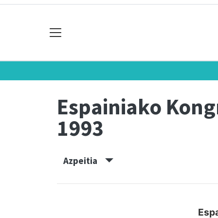
Espainiako Kon
1993
Azpeitia
Espa