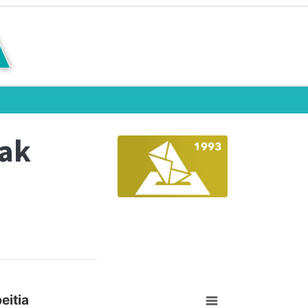
eak
eitia