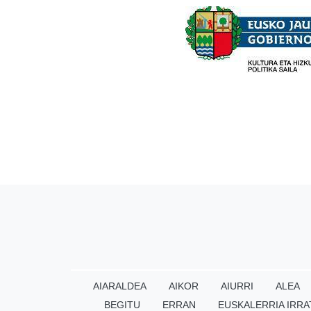
AIARALDEA
AIKOR
AIURRI
ALEA
BEGITU
ERRAN
EUSKALERRIA IRRA