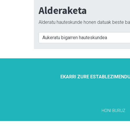
Alderaketa
Alderatu hauteskunde honen datuak beste ba
EKARRI ZURE ESTABLEZIMENDU
HONI BURUZ