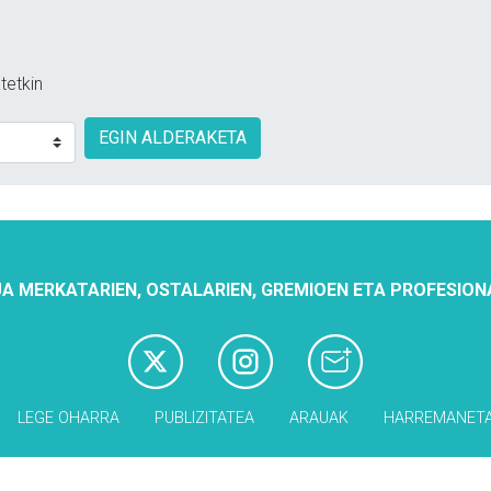
tetkin
EGIN ALDERAKETA
A MERKATARIEN, OSTALARIEN, GREMIOEN ETA PROFESION
LEGE OHARRA
PUBLIZITATEA
ARAUAK
HARREMANET
Babesleak