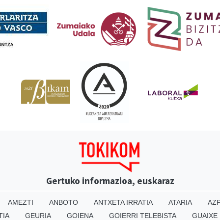
Gertuko informazioa, euskaraz
AMEZTI
ANBOTO
ANTXETA IRRATIA
ATARIA
AZP
TIA
GEURIA
GOIENA
GOIERRI TELEBISTA
GUAIXE