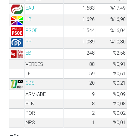
EAJ
1.683
%17,49
HB
1.626
%16,90
PSOE
1.544
%16,04
PP
1.039
%10,80
EB
248
%2,58
VERDES
88
%0,91
LE
59
%0,61
CDS
20
%0,21
ARM-ADE
9
%0,09
PLN
8
%0,08
POR
2
%0,02
NPS
1
%0,01