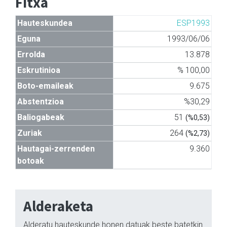
Fitxa
Hauteskundea
ESP1993
Eguna
1993/06/06
Errolda
13.878
Eskrutinioa
% 100,00
Boto-emaileak
9.675
Abstentzioa
%30,29
Baliogabeak
51
(%0,53)
Zuriak
264
(%2,73)
Hautagai-zerrenden
9.360
botoak
Alderaketa
Alderatu hauteskunde honen datuak beste batetkin