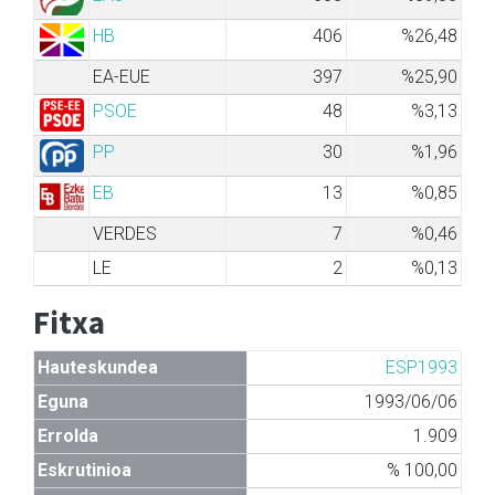
HB
406
%26,48
EA-EUE
397
%25,90
PSOE
48
%3,13
PP
30
%1,96
EB
13
%0,85
VERDES
7
%0,46
LE
2
%0,13
Fitxa
Hauteskundea
ESP1993
Eguna
1993/06/06
Errolda
1.909
Eskrutinioa
% 100,00