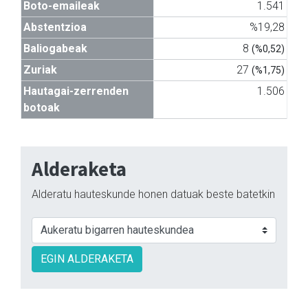
Boto-emaileak
1.541
Abstentzioa
%19,28
Baliogabeak
8
(%0,52)
Zuriak
27
(%1,75)
Hautagai-zerrenden
1.506
botoak
Alderaketa
Alderatu hauteskunde honen datuak beste batetkin
EGIN ALDERAKETA