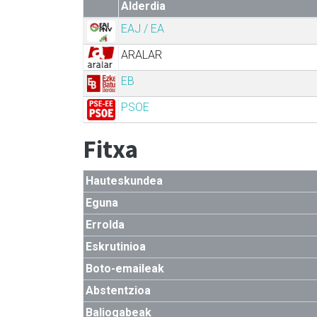
Alderdia
EAJ / EA
ARALAR
EB
PSOE
Fitxa
Hauteskundea
Eguna
Errolda
Eskrutinioa
Boto-emaileak
Abstentzioa
Baliogabeak