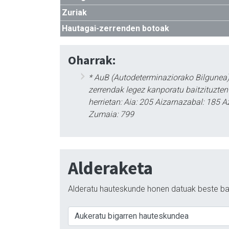
Zuriak
Hautagai-zerrenden botoak
Oharrak:
* AuB (Autodeterminaziorako Bilgunea)
zerrendak legez kanporatu baitzituzte
herrietan: Aia: 205 Aizarnazabal: 185 A
Zumaia: 799
Alderaketa
Alderatu hauteskunde honen datuak beste ba