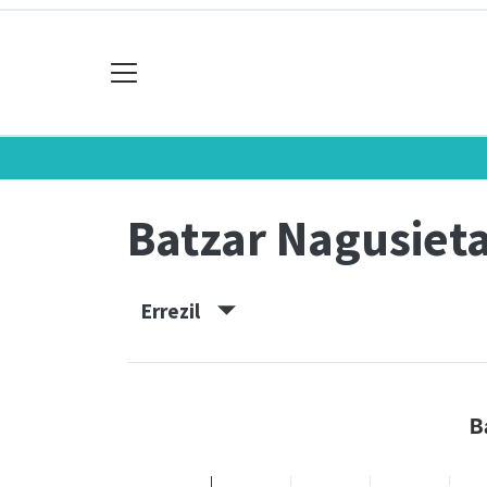
Batzar Nagusiet
Errezil
B