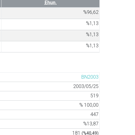
Ehun.
7
%96,62
3
%1,13
3
%1,13
3
%1,13
BN2003
2003/05/25
519
% 100,00
447
%13,87
181
(%40,49)