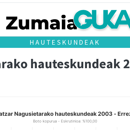
HAUTESKUNDEAK
arako hauteskundeak 
atzar Nagusietarako hauteskundeak 2003 - Errez
Boto kopurua - Eskrutinioa: %100,00