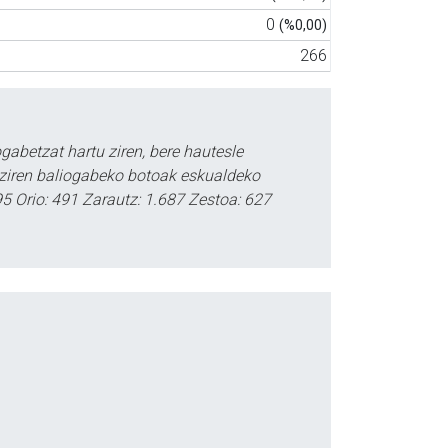
0
(%0,00)
266
abetzat hartu ziren, bere hautesle
 ziren baliogabeko botoak eskualdeko
395 Orio: 491 Zarautz: 1.687 Zestoa: 627