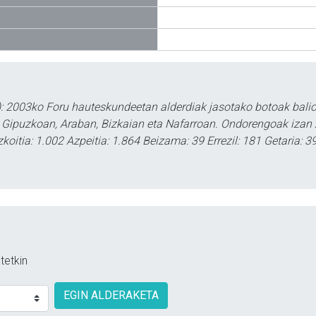
: 2003ko Foru hauteskundeetan alderdiak jasotako botoak baliog
n Gipuzkoan, Araban, Bizkaian eta Nafarroan. Ondorengoak izan
zkoitia: 1.002 Azpeitia: 1.864 Beizama: 39 Errezil: 181 Getaria: 
tetkin
EGIN ALDERAKETA