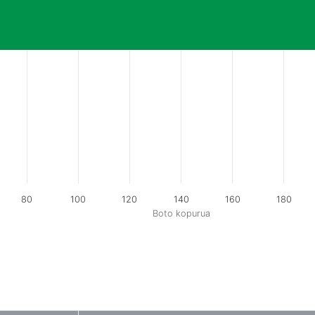
80
100
120
140
160
180
Boto kopurua