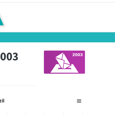
2003
il