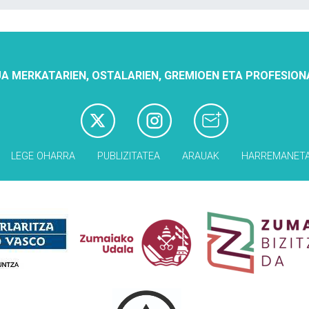
A MERKATARIEN, OSTALARIEN, GREMIOEN ETA PROFESION
LEGE OHARRA
PUBLIZITATEA
ARAUAK
HARREMANET
Babesleak