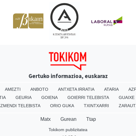
Gertuko informazioa, euskaraz
AMEZTI
ANBOTO
ANTXETA IRRATIA
ATARIA
AZP
TIA
GEURIA
GOIENA
GOIERRI TELEBISTA
GUAIXE
IZMENDI TELEBISTA
ORIO GUKA
TXINTXARRI
ZARAUT
Matx
Gurean
Ttap
Tokikom publizitatea