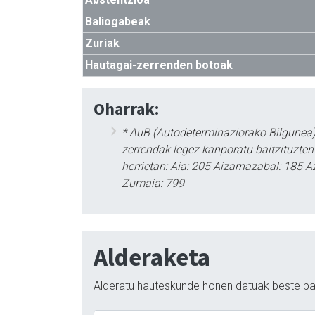
Baliogabeak
Zuriak
Hautagai-zerrenden botoak
Oharrak:
* AuB (Autodeterminaziorako Bilgunea)
zerrendak legez kanporatu baitzituzte
herrietan: Aia: 205 Aizarnazabal: 185 A
Zumaia: 799
Alderaketa
Alderatu hauteskunde honen datuak beste ba