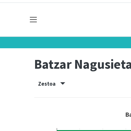
Batzar Nagusiet
Zestoa
B