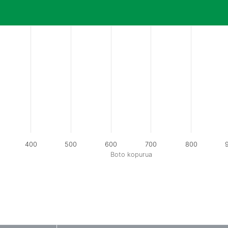
400
500
600
700
800
Boto kopurua