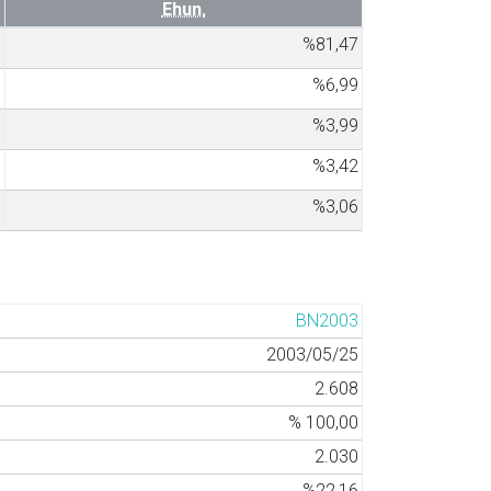
Ehun.
3
%81,47
8
%6,99
6
%3,99
8
%3,42
3
%3,06
BN2003
2003/05/25
2.608
% 100,00
2.030
%22,16