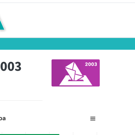
2003
oa