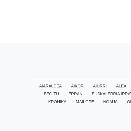
AIARALDEA
AIKOR
AIURRI
ALEA
BEGITU
ERRAN
EUSKALERRIA IRRA
KRONIKA
MAILOPE
NOAUA
O