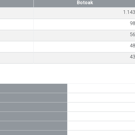
Botoak
1.14
9
5
4
4