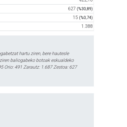
627
(%30,89)
15
(%0,74)
1.388
abetzat hartu ziren, bere hautesle
 ziren baliogabeko botoak eskualdeko
395 Orio: 491 Zarautz: 1.687 Zestoa: 627