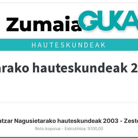
HAUTESKUNDEAK
arako hauteskundeak 
atzar Nagusietarako hauteskundeak 2003 - Zest
Boto kopurua - Eskrutinioa: %100,00