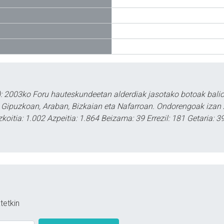
: 2003ko Foru hauteskundeetan alderdiak jasotako botoak baliog
n Gipuzkoan, Araban, Bizkaian eta Nafarroan. Ondorengoak izan
zkoitia: 1.002 Azpeitia: 1.864 Beizama: 39 Errezil: 181 Getaria: 
tetkin