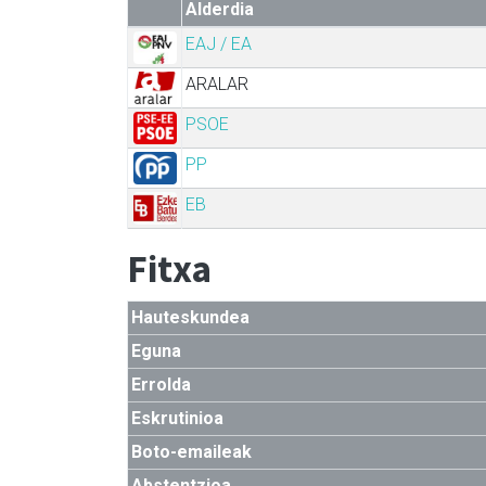
Alderdia
EAJ / EA
ARALAR
PSOE
PP
EB
Fitxa
Hauteskundea
Eguna
Errolda
Eskrutinioa
Boto-emaileak
Abstentzioa