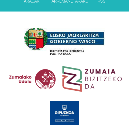
ARAUAK
HARREMANETARAKO
RSS
Babesleak