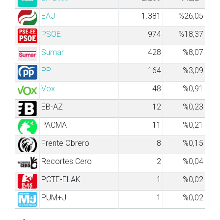
EAJ
1.381
%26,05
PSOE
974
%18,37
Sumar
428
%8,07
PP
164
%3,09
Vox
48
%0,91
EB-AZ
12
%0,23
PACMA
11
%0,21
Frente Obrero
8
%0,15
Recortes Cero
2
%0,04
PCTE-ELAK
1
%0,02
PUM+J
1
%0,02