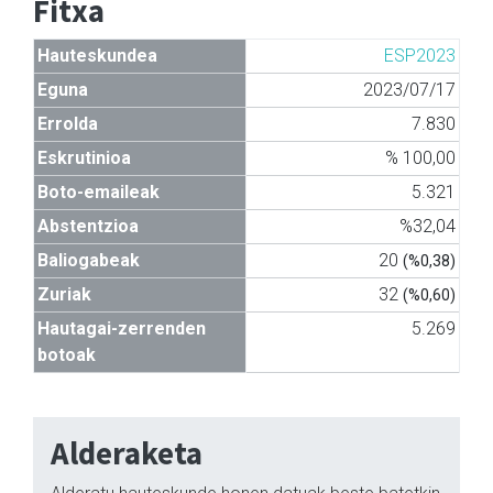
Fitxa
Hauteskundea
ESP2023
Eguna
2023/07/17
Errolda
7.830
Eskrutinioa
% 100,00
Boto-emaileak
5.321
Abstentzioa
%32,04
Baliogabeak
20
(%0,38)
Zuriak
32
(%0,60)
Hautagai-zerrenden
5.269
botoak
Alderaketa