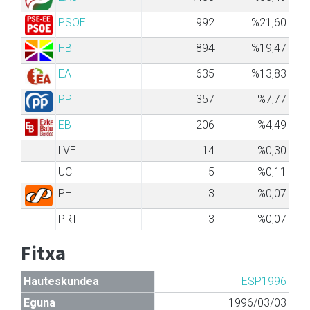
PSOE
992
%21,60
HB
894
%19,47
EA
635
%13,83
PP
357
%7,77
EB
206
%4,49
LVE
14
%0,30
UC
5
%0,11
PH
3
%0,07
PRT
3
%0,07
Fitxa
Hauteskundea
ESP1996
Eguna
1996/03/03