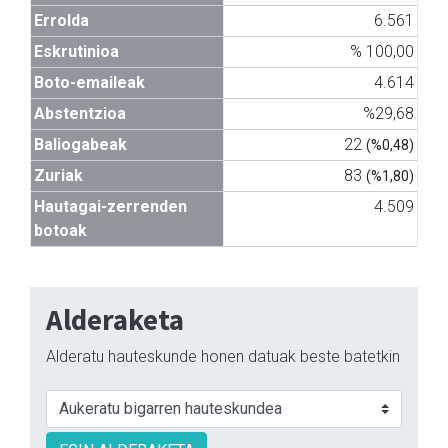
Errolda
6.561
Eskrutinioa
% 100,00
Boto-emaileak
4.614
Abstentzioa
%29,68
Baliogabeak
22
(%0,48)
Zuriak
83
(%1,80)
Hautagai-zerrenden
4.509
botoak
Alderaketa
Alderatu hauteskunde honen datuak beste batetkin