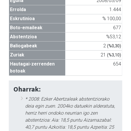
Eguna
2008/03/09
Errolda
1.444
Eskrutinioa
% 100,00
Boto-emaileak
677
Abstentzioa
%53,12
Baliogabeak
2
(%0,30)
Zuriak
21
(%3,10)
Hautagai-zerrenden
654
botoak
Oharrak:
* 2008: Ezker Abertzaleak abstentziorako
deia egin zuen. 2004ko datuekin alderatuta,
herriz herri ondoko neurrian igo zen
abstentzioa: Aia: 18,5 puntu Aizarnazabal:
40,7 puntu Azkoitia: 18,5 puntu Azpeitia: 25