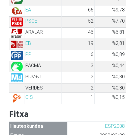
EA
66
%9,78
PSOE
52
%7,70
ARALAR
46
%6,81
EB
19
%2,81
PP
6
%0,89
PACMA
3
%0,44
PUM+J
2
%0,30
VERDES
2
%0,30
C´S
1
%0,15
Fitxa
Hauteskundea
ESP2008