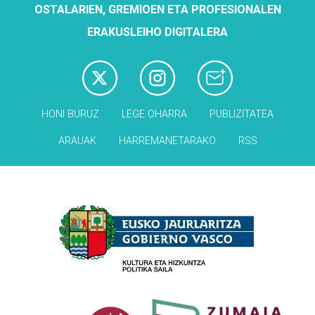
OSTALARIEN, GREMIOEN ETA PROFESIONALEN
ERAKUSLEIHO DIGITALERA
HONI BURUZ
LEGE OHARRA
PUBLIZITATEA
ARAUAK
HARREMANETARAKO
RSS
Babesleak