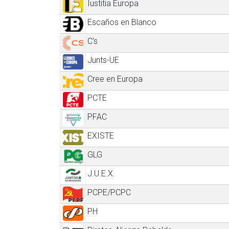
Iustitia Europa
Escaños en Blanco
C's
Junts-UE
Cree en Europa
PCTE
PFAC
EXISTE
GLG
J.U.E.X.
PCPE/PCPC
PH