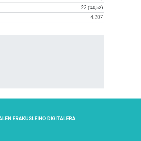
22
(%0,52)
4.207
ALEN ERAKUSLEIHO DIGITALERA