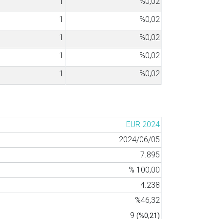
1
%0,02
1
%0,02
1
%0,02
1
%0,02
1
%0,02
EUR 2024
2024/06/05
7.895
% 100,00
4.238
%46,32
9
(%0,21)