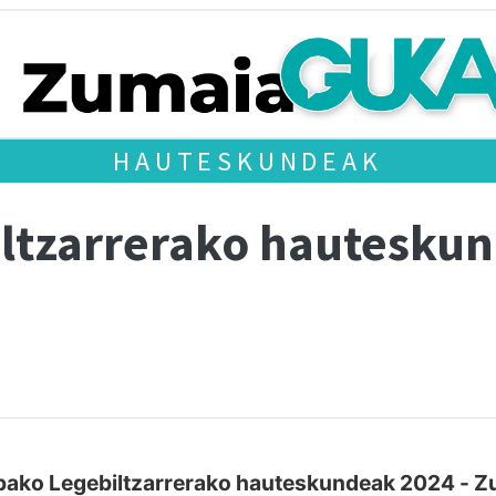
HAUTESKUNDEAK
ltzarrerako hautesku
pako Legebiltzarrerako hauteskundeak 2024 - Z