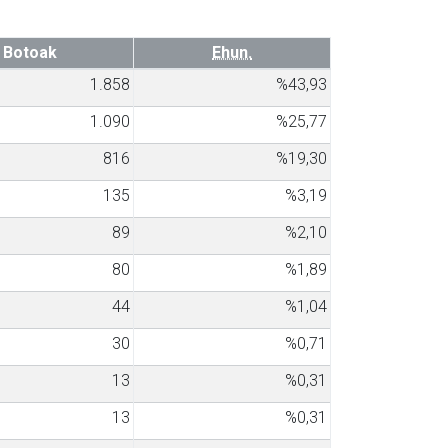
Botoak
Ehun.
1.858
%43,93
1.090
%25,77
816
%19,30
135
%3,19
89
%2,10
80
%1,89
44
%1,04
30
%0,71
13
%0,31
13
%0,31