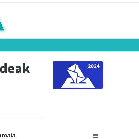
ndeak
umaia