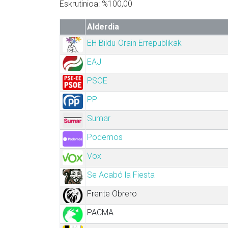
Eskrutinioa: %100,00
Alderdia
EH Bildu-Orain Errepublikak
EAJ
PSOE
PP
Sumar
Podemos
Vox
Se Acabó la Fiesta
Frente Obrero
PACMA