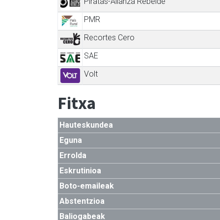
Piratas-Alianza Rebelde
PMR
Recortes Cero
SAE
Volt
Fitxa
Hauteskundea
Eguna
Errolda
Eskrutinioa
Boto-emaileak
Abstentzioa
Baliogabeak