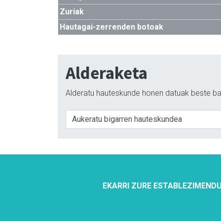
Zuriak
Hautagai-zerrenden botoak
Alderaketa
Alderatu hauteskunde honen datuak beste ba
EKARRI ZURE ESTABLEZIMENDU