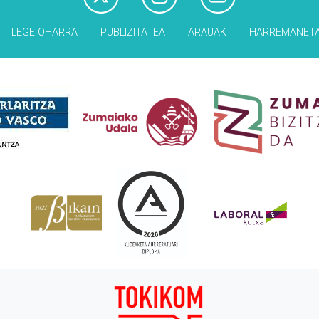
LEGE OHARRA
PUBLIZITATEA
ARAUAK
HARREMANET
Babesleak