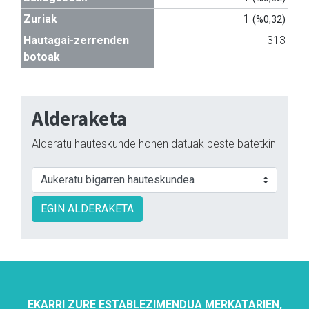
Zuriak
1
(%0,32)
Hautagai-zerrenden
313
botoak
Alderaketa
Alderatu hauteskunde honen datuak beste batetkin
EGIN ALDERAKETA
EKARRI ZURE ESTABLEZIMENDUA MERKATARIEN,