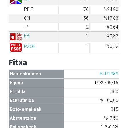
P.E.P.
76
%24,20
CN
56
%17,83
IP
2
%0,64
EB
1
%0,32
PSOE
1
%0,32
Fitxa
Hauteskundea
EUR1989
Eguna
1989/06/15
Errolda
600
Eskrutinioa
% 100,00
Boto-emaileak
315
Abstentzioa
%47,50
Baliogabeak
1
(%0,32)