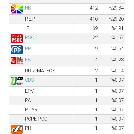
HB
412
%29,34
P.E.P.
410
%29,20
IP
69
%4,91
PSOE
22
%1,57
PP
9
%0,64
EB
4
%0,28
RUIZ-MATEOS
2
%0,14
CDS
1
%0,07
EPV
1
%0,07
PA
1
%0,07
P.CAR.
1
%0,07
PCPE-PCC
1
%0,07
PH
1
%0,07