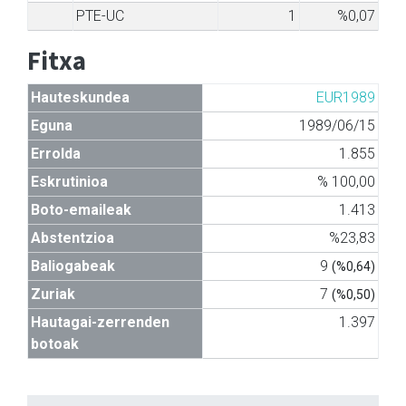
PTE-UC
1
%0,07
Fitxa
Hauteskundea
EUR1989
Eguna
1989/06/15
Errolda
1.855
Eskrutinioa
% 100,00
Boto-emaileak
1.413
Abstentzioa
%23,83
Baliogabeak
9
(%0,64)
Zuriak
7
(%0,50)
Hautagai-zerrenden
1.397
botoak