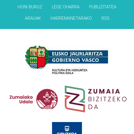
HONI BURUZ
LEGE OHARRA
PUBLIZITATEA
ARAUAK
HARREMANETARAKO
RSS
Babesleak