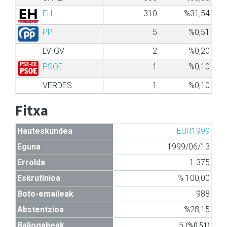
EH
310
%31,54
PP
5
%0,51
LV-GV
2
%0,20
PSOE
1
%0,10
VERDES
1
%0,10
Fitxa
Hauteskundea
EUR1999
Eguna
1999/06/13
Errolda
1.375
Eskrutinioa
% 100,00
Boto-emaileak
988
Abstentzioa
%28,15
Baliogabeak
5
(%0,51)