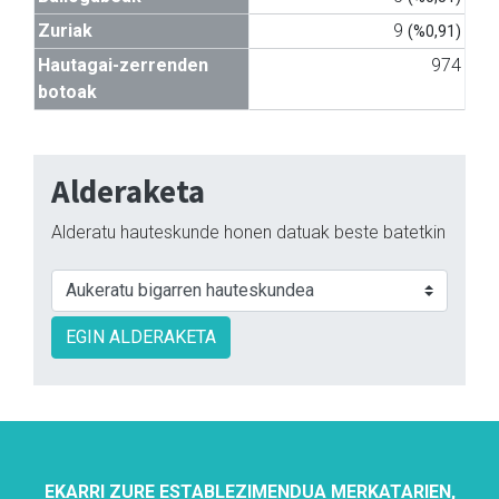
Zuriak
9
(%0,91)
Hautagai-zerrenden
974
botoak
Alderaketa
Alderatu hauteskunde honen datuak beste batetkin
EGIN ALDERAKETA
EKARRI ZURE ESTABLEZIMENDUA MERKATARIEN,