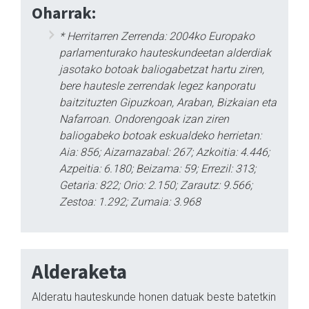
Oharrak:
* Herritarren Zerrenda: 2004ko Europako
parlamenturako hauteskundeetan alderdiak
jasotako botoak baliogabetzat hartu ziren,
bere hautesle zerrendak legez kanporatu
baitzituzten Gipuzkoan, Araban, Bizkaian eta
Nafarroan. Ondorengoak izan ziren
baliogabeko botoak eskualdeko herrietan:
Aia: 856; Aizarnazabal: 267; Azkoitia: 4.446;
Azpeitia: 6.180; Beizama: 59; Errezil: 313;
Getaria: 822; Orio: 2.150; Zarautz: 9.566;
Zestoa: 1.292; Zumaia: 3.968
Alderaketa
Alderatu hauteskunde honen datuak beste batetkin