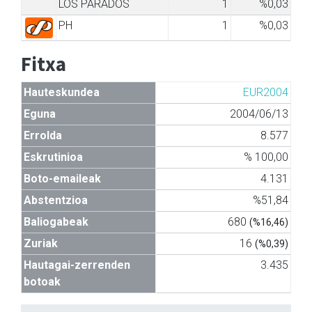
LOS PARADOS
1
%0,03
PH
1
%0,03
Fitxa
Hauteskundea
EUR2004
Eguna
2004/06/13
Errolda
8.577
Eskrutinioa
% 100,00
Boto-emaileak
4.131
Abstentzioa
%51,84
Baliogabeak
680
(%16,46)
Zuriak
16
(%0,39)
Hautagai-zerrenden
3.435
botoak