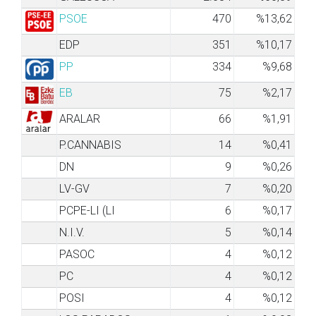
PSOE
470
%13,62
EDP
351
%10,17
PP
334
%9,68
EB
75
%2,17
ARALAR
66
%1,91
P.CANNABIS
14
%0,41
DN
9
%0,26
LV-GV
7
%0,20
PCPE-LI (LI
6
%0,17
N.I.V.
5
%0,14
PASOC
4
%0,12
PC
4
%0,12
POSI
4
%0,12