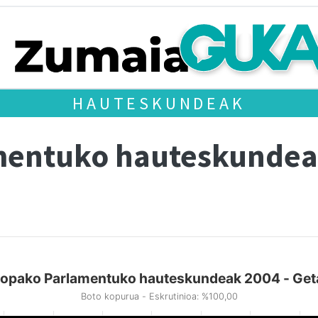
HAUTESKUNDEAK
mentuko hauteskundea
opako Parlamentuko hauteskundeak 2004 - Get
Boto kopurua - Eskrutinioa: %100,00