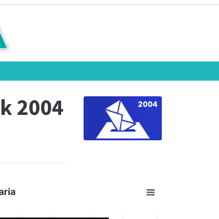
k 2004
aria