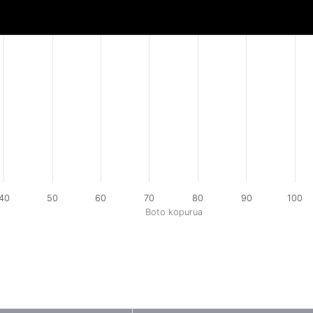
40
50
60
70
80
90
100
Boto kopurua