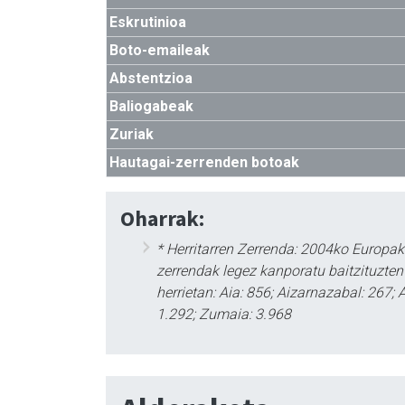
Eskrutinioa
Boto-emaileak
Abstentzioa
Baliogabeak
Zuriak
Hautagai-zerrenden botoak
Oharrak:
* Herritarren Zerrenda: 2004ko Europa
zerrendak legez kanporatu baitzituzte
herrietan: Aia: 856; Aizarnazabal: 267; A
1.292; Zumaia: 3.968