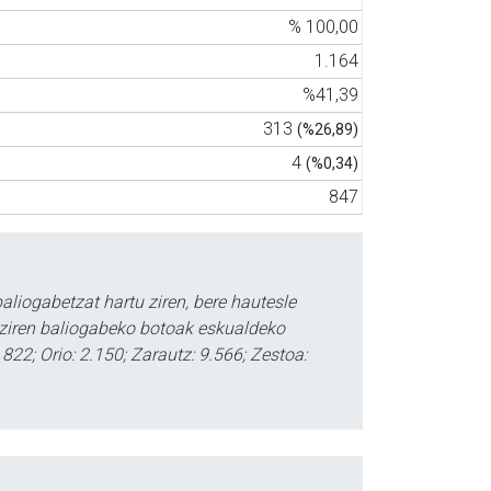
% 100,00
1.164
%41,39
313
(%26,89)
4
(%0,34)
847
liogabetzat hartu ziren, bere hautesle
 ziren baliogabeko botoak eskualdeko
: 822; Orio: 2.150; Zarautz: 9.566; Zestoa: