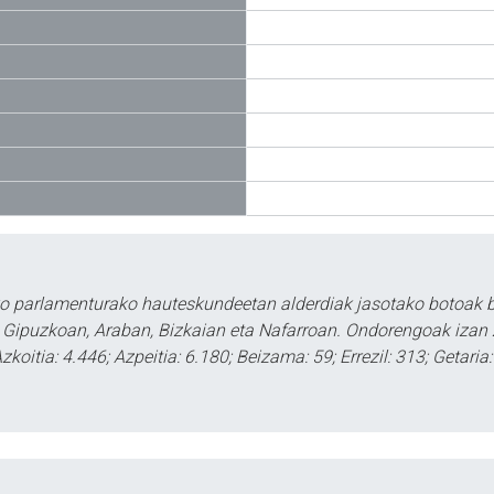
ko parlamenturako hauteskundeetan alderdiak jasotako botoak ba
n Gipuzkoan, Araban, Bizkaian eta Nafarroan. Ondorengoak izan
zkoitia: 4.446; Azpeitia: 6.180; Beizama: 59; Errezil: 313; Getaria