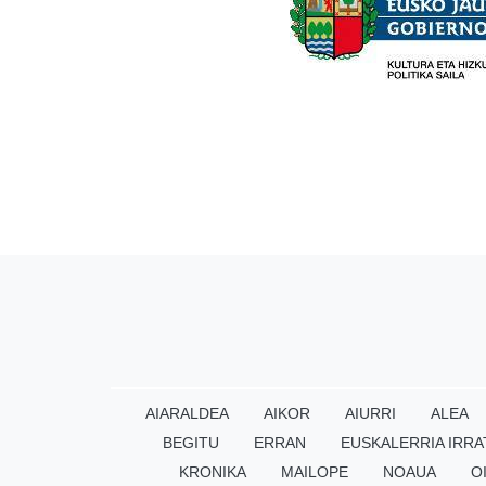
AIARALDEA
AIKOR
AIURRI
ALEA
BEGITU
ERRAN
EUSKALERRIA IRRA
KRONIKA
MAILOPE
NOAUA
O