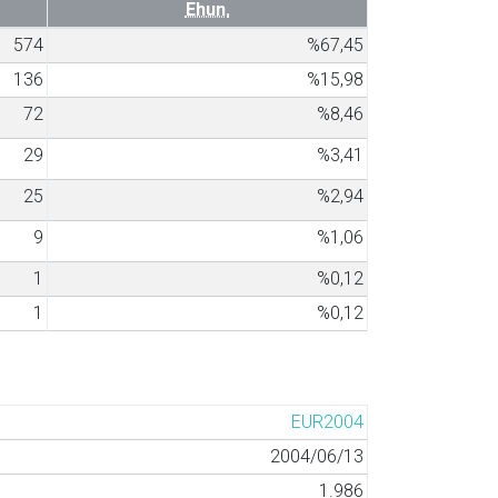
Ehun.
574
%67,45
136
%15,98
72
%8,46
29
%3,41
25
%2,94
9
%1,06
1
%0,12
1
%0,12
EUR2004
2004/06/13
1.986