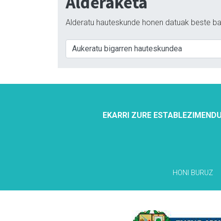
Alderaketa
Alderatu hauteskunde honen datuak beste ba
EKARRI ZURE ESTABLEZIMENDU
HONI BURUZ