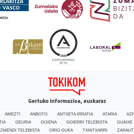
Gertuko informazioa, euskaraz
AMEZTI
ANBOTO
ANTXETA IRRATIA
ATARIA
AZP
TIA
GEURIA
GOIENA
GOIERRI TELEBISTA
GUAIXE
IZMENDI TELEBISTA
ORIO GUKA
TXINTXARRI
ZARAUT