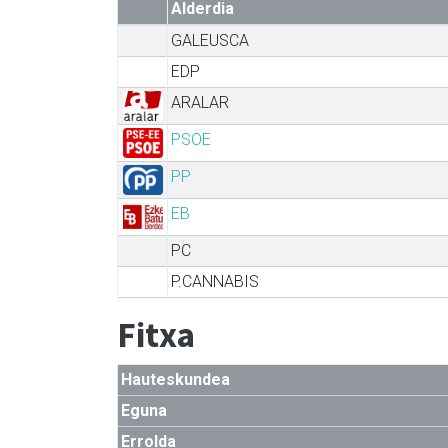
Alderdia
GALEUSCA
EDP
ARALAR
PSOE
PP
EB
PC
P.CANNABIS
Fitxa
Hauteskundea
Eguna
Errolda