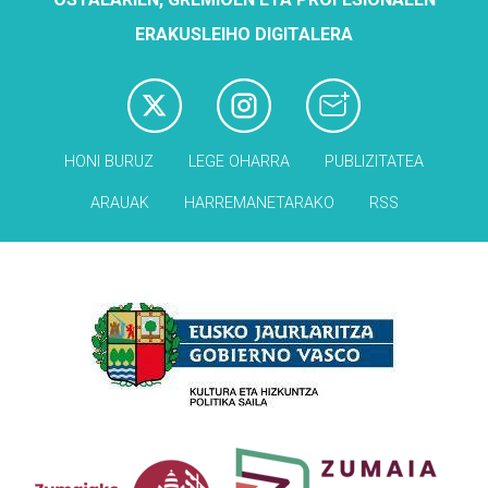
ERAKUSLEIHO DIGITALERA
HONI BURUZ
LEGE OHARRA
PUBLIZITATEA
ARAUAK
HARREMANETARAKO
RSS
Babesleak