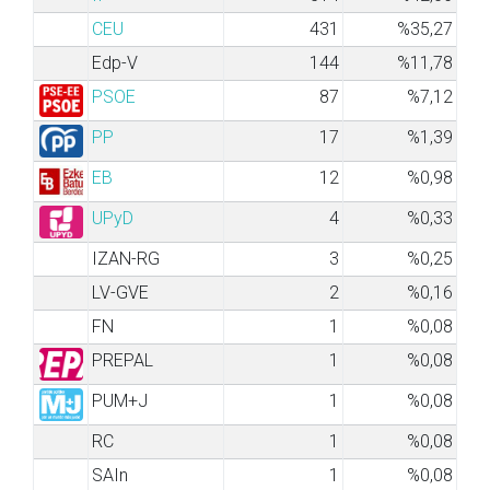
CEU
431
%35,27
Edp-V
144
%11,78
PSOE
87
%7,12
PP
17
%1,39
EB
12
%0,98
UPyD
4
%0,33
IZAN-RG
3
%0,25
LV-GVE
2
%0,16
FN
1
%0,08
PREPAL
1
%0,08
PUM+J
1
%0,08
RC
1
%0,08
SAIn
1
%0,08