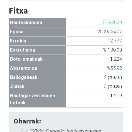
Fitxa
Hauteskundea
EUR2009
Eguna
2009/06/07
Errolda
2.777
Eskrutinioa
% 100,00
Boto-emaileak
1.224
Abstentzioa
%55,92
Baliogabeak
2
(%0,16)
Zuriak
3
(%0,25)
Hautagai-zerrenden
1.219
botoak
Oharrak:
* 2009ko Europako hauteskundeetan