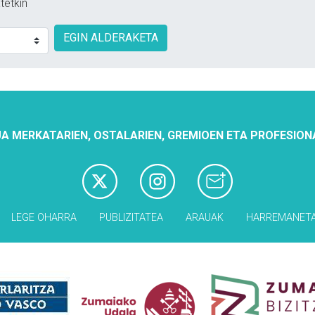
tetkin
EGIN ALDERAKETA
A MERKATARIEN, OSTALARIEN, GREMIOEN ETA PROFESION
LEGE OHARRA
PUBLIZITATEA
ARAUAK
HARREMANET
Babesleak