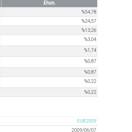
Ehun.
2
%54,78
3
%24,57
1
%13,26
4
%3,04
8
%1,74
4
%0,87
4
%0,87
1
%0,22
1
%0,22
EUR2009
2009/06/07