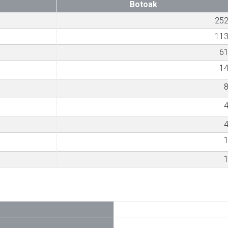
Botoak
25
11
6
1