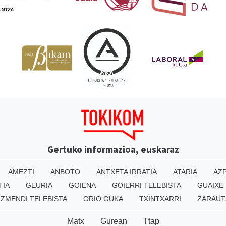
Gertuko informazioa, euskaraz
AMEZTI
ANBOTO
ANTXETA IRRATIA
ATARIA
AZP
TIA
GEURIA
GOIENA
GOIERRI TELEBISTA
GUAIXE
IZMENDI TELEBISTA
ORIO GUKA
TXINTXARRI
ZARAUT
Matx
Gurean
Ttap