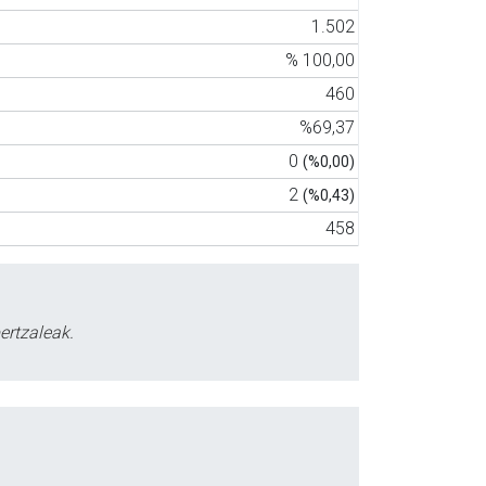
1.502
% 100,00
460
%69,37
0
(%0,00)
2
(%0,43)
458
ertzaleak.