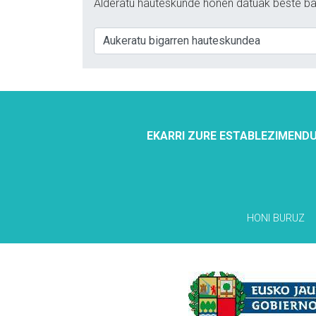
Alderatu hauteskunde honen datuak beste ba
EKARRI ZURE ESTABLEZIMENDU
HONI BURUZ