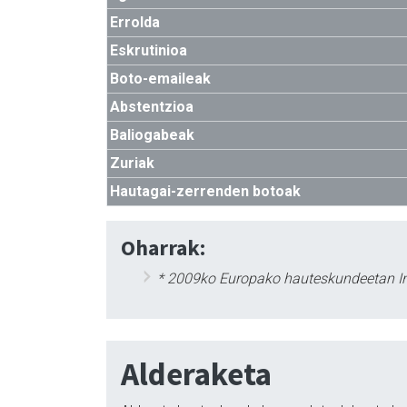
Errolda
Eskrutinioa
Boto-emaileak
Abstentzioa
Baliogabeak
Zuriak
Hautagai-zerrenden botoak
Oharrak:
* 2009ko Europako hauteskundeetan Ini
Alderaketa