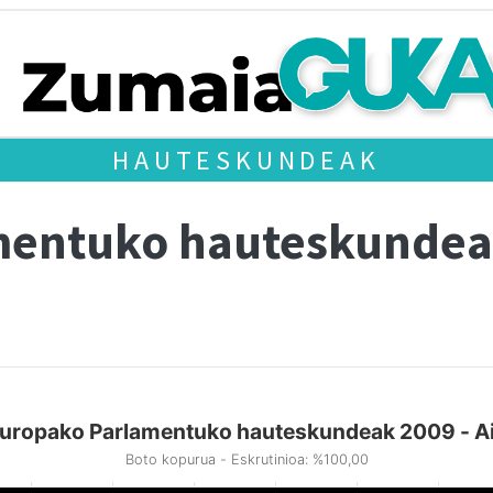
HAUTESKUNDEAK
mentuko hauteskundea
uropako Parlamentuko hauteskundeak 2009 - A
Boto kopurua - Eskrutinioa: %100,00