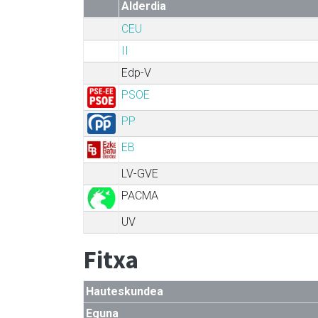
Alderdia
CEU
II
Edp-V
PSOE
PP
EB
LV-GVE
PACMA
UV
Fitxa
Hauteskundea
Eguna