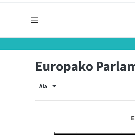
Europako Parla
Aia
E