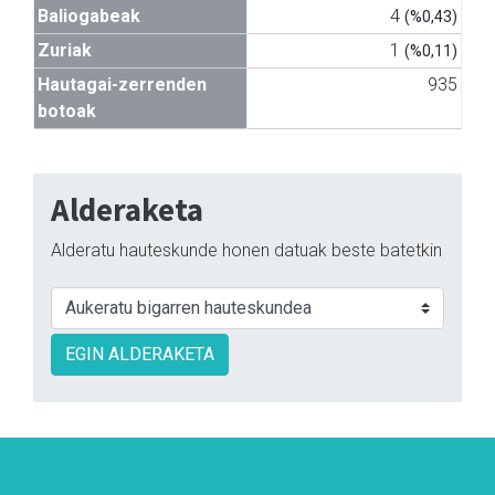
Baliogabeak
4
(%0,43)
Zuriak
1
(%0,11)
Hautagai-zerrenden
935
botoak
Alderaketa
Alderatu hauteskunde honen datuak beste batetkin
EGIN ALDERAKETA