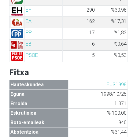
EH
290
%30,98
EA
162
%17,31
PP
17
%1,82
EB
6
%0,64
PSOE
5
%0,53
Fitxa
Hauteskundea
EUS1998
Eguna
1998/10/25
Errolda
1.371
Eskrutinioa
% 100,00
Boto-emaileak
940
Abstentzioa
%31,44