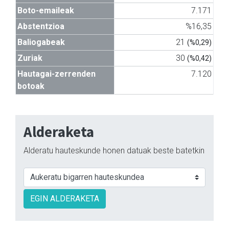
Boto-emaileak
7.171
Abstentzioa
%16,35
Baliogabeak
21
(%0,29)
Zuriak
30
(%0,42)
Hautagai-zerrenden
7.120
botoak
Alderaketa
Alderatu hauteskunde honen datuak beste batetkin
EGIN ALDERAKETA