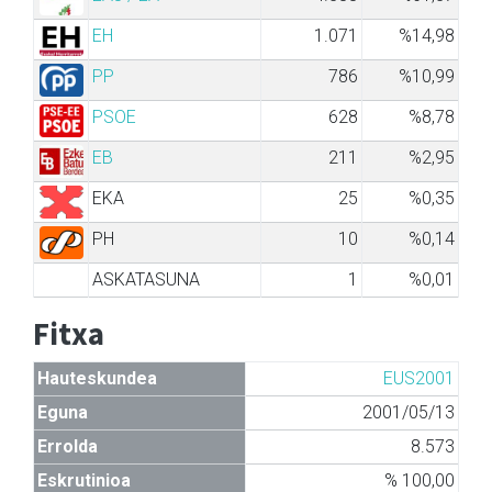
EH
1.071
%14,98
PP
786
%10,99
PSOE
628
%8,78
EB
211
%2,95
EKA
25
%0,35
PH
10
%0,14
ASKATASUNA
1
%0,01
Fitxa
Hauteskundea
EUS2001
Eguna
2001/05/13
Errolda
8.573
Eskrutinioa
% 100,00