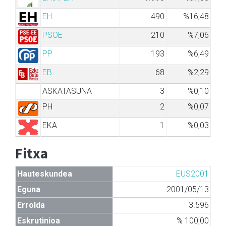
EH
490
%16,48
PSOE
210
%7,06
PP
193
%6,49
EB
68
%2,29
ASKATASUNA
3
%0,10
PH
2
%0,07
EKA
1
%0,03
Fitxa
Hauteskundea
EUS2001
Eguna
2001/05/13
Errolda
3.596
Eskrutinioa
% 100,00