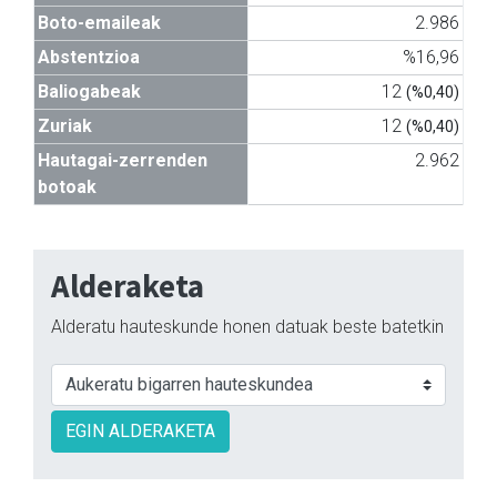
Boto-emaileak
2.986
Abstentzioa
%16,96
Baliogabeak
12
(%0,40)
Zuriak
12
(%0,40)
Hautagai-zerrenden
2.962
botoak
Alderaketa
Alderatu hauteskunde honen datuak beste batetkin
EGIN ALDERAKETA