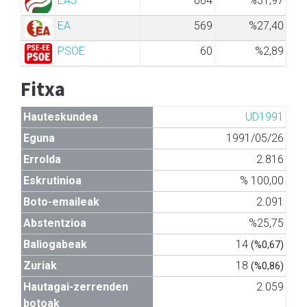
EAJ
664
%31,97
EA
569
%27,40
PSOE
60
%2,89
Fitxa
Hauteskundea
UD1991
Eguna
1991/05/26
Errolda
2.816
Eskrutinioa
% 100,00
Boto-emaileak
2.091
Abstentzioa
%25,75
Baliogabeak
14
(%0,67)
Zuriak
18
(%0,86)
Hautagai-zerrenden
2.059
botoak