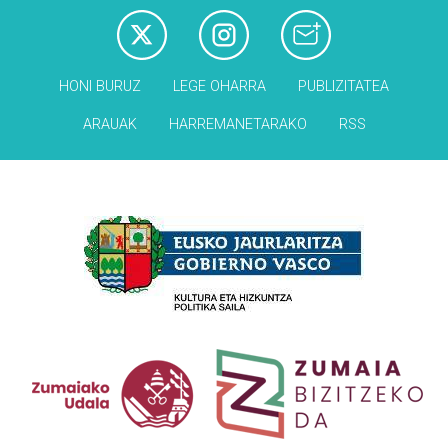
HONI BURUZ
LEGE OHARRA
PUBLIZITATEA
ARAUAK
HARREMANETARAKO
RSS
Babesleak