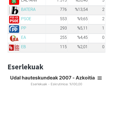
EAE-ANV
1.513
%26,40
5
BATERA
776
%13,54
2
PSOE
553
%9,65
2
PP
293
%5,11
1
EA
255
%4,45
0
EB
115
%2,01
0
Eserlekuak
Udal hauteskundeak 2007 - Azkoitia
Eserlekuak - Eskrutinioa: %100,00