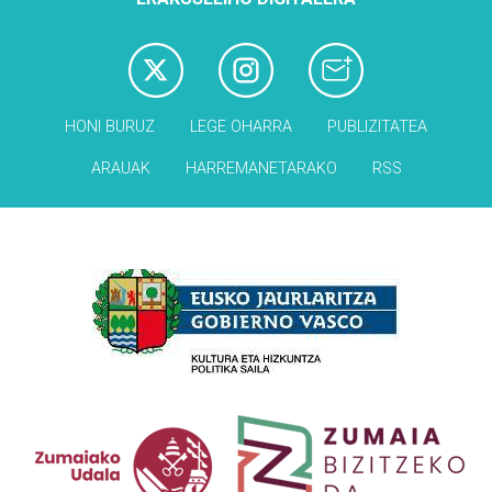
HONI BURUZ
LEGE OHARRA
PUBLIZITATEA
ARAUAK
HARREMANETARAKO
RSS
Babesleak