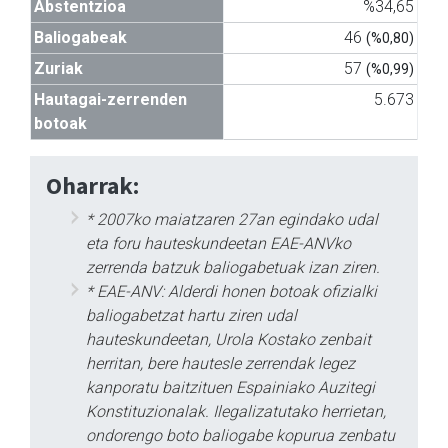
Abstentzioa
%34,65
Baliogabeak
46
(%0,80)
Zuriak
57
(%0,99)
Hautagai-zerrenden
5.673
botoak
Oharrak:
* 2007ko maiatzaren 27an egindako udal
eta foru hauteskundeetan EAE-ANVko
zerrenda batzuk baliogabetuak izan ziren.
* EAE-ANV: Alderdi honen botoak ofizialki
baliogabetzat hartu ziren udal
hauteskundeetan, Urola Kostako zenbait
herritan, bere hautesle zerrendak legez
kanporatu baitzituen Espainiako Auzitegi
Konstituzionalak. Ilegalizatutako herrietan,
ondorengo boto baliogabe kopurua zenbatu