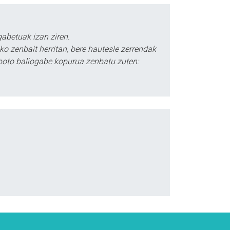
abetuak izan ziren.
o zenbait herritan, bere hautesle zerrendak
 boto baliogabe kopurua zenbatu zuten: