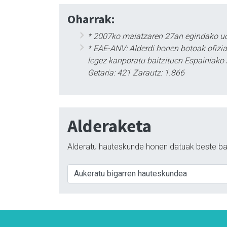
Oharrak:
* 2007ko maiatzaren 27an egindako ud
* EAE-ANV: Alderdi honen botoak ofizia
legez kanporatu baitzituen Espainiako 
Getaria: 421 Zarautz: 1.866
Alderaketa
Alderatu hauteskunde honen datuak beste ba