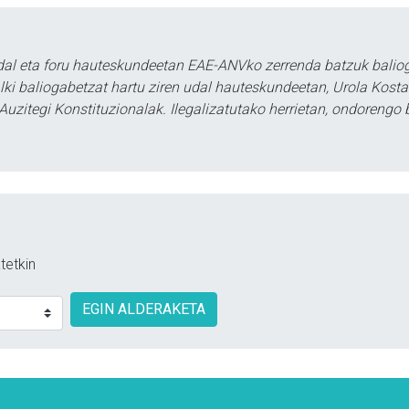
al eta foru hauteskundeetan EAE-ANVko zerrenda batzuk baliog
lki baliogabetzat hartu ziren udal hauteskundeetan, Urola Kostak
Auzitegi Konstituzionalak. Ilegalizatutako herrietan, ondorengo
tetkin
EGIN ALDERAKETA