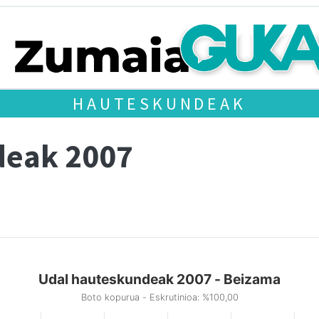
HAUTESKUNDEAK
deak 2007
Udal hauteskundeak 2007 - Beizama
Boto kopurua - Eskrutinioa: %100,00