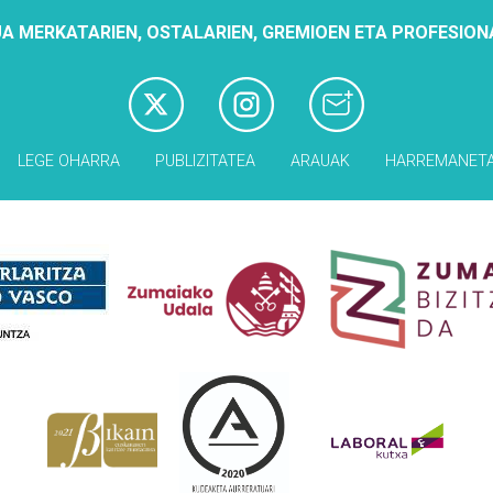
A MERKATARIEN, OSTALARIEN, GREMIOEN ETA PROFESION
LEGE OHARRA
PUBLIZITATEA
ARAUAK
HARREMANET
Babesleak