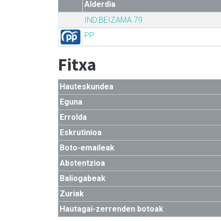
Alderdia
IND.BEIZAMA 79
PP
Fitxa
Hauteskundea
Eguna
Errolda
Eskrutinioa
Boto-emaileak
Abstentzioa
Baliogabeak
Zuriak
Hautagai-zerrenden botoak