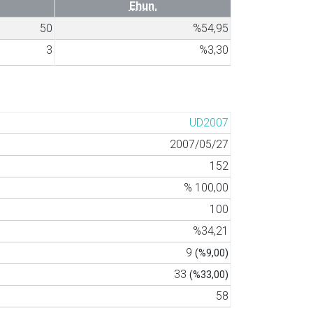
Ehun.
50
%54,95
3
%3,30
UD2007
2007/05/27
152
% 100,00
100
%34,21
9
(%9,00)
33
(%33,00)
58