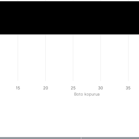
15
20
25
30
35
Boto kopurua