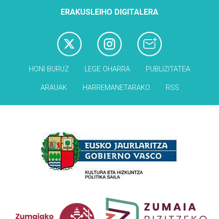
ERAKUSLEIHO DIGITALERA
HONI BURUZ
LEGE OHARRA
PUBLIZITATEA
ARAUAK
HARREMANETARAKO
RSS
Babesleak