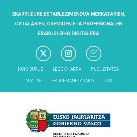
EKARRI ZURE ESTABLEZIMENDUA MERKATARIEN,
OSTALARIEN, GREMIOEN ETA PROFESIONALEN
ERAKUSLEIHO DIGITALERA
HONI BURUZ
LEGE OHARRA
PUBLIZITATEA
ARAUAK
HARREMANETARAKO
RSS
Babesleak