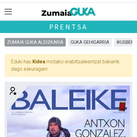
PRENTSA
ZUMAIA GUKA ALDIZKARIA
GUKA GEHIGARRIA
IKUSBERA
Eduki hau
Kidea
motako erabiltzaileentzat bakarrik
dago eskuragarri.