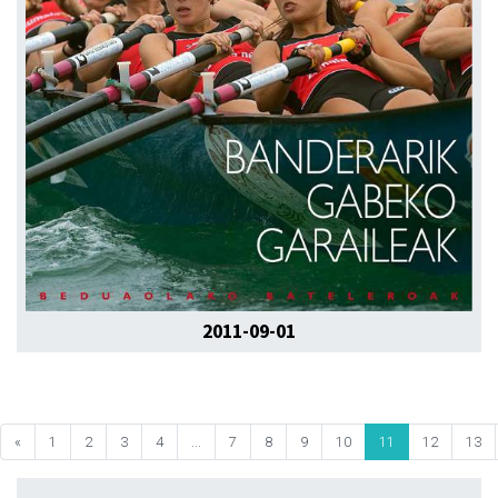
2011-09-01
«
1
2
3
4
...
7
8
9
10
11
12
13