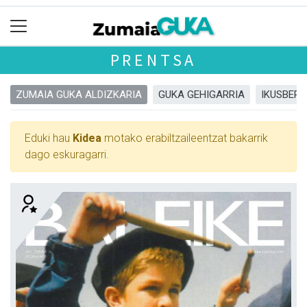
PRENTSA
ZUMAIA GUKA ALDIZKARIA
GUKA GEHIGARRIA
IKUSBERA
Eduki hau
Kidea
motako erabiltzaileentzat bakarrik
dago eskuragarri.