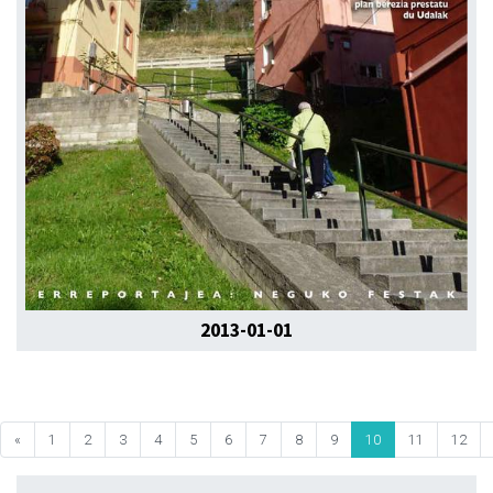
2013-01-01
«
1
2
3
4
5
6
7
8
9
10
11
12