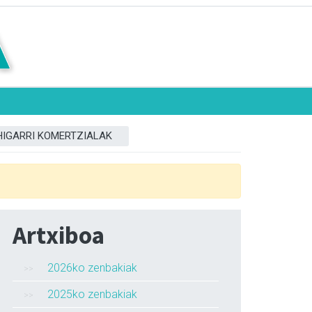
HIGARRI KOMERTZIALAK
Artxiboa
2026ko zenbakiak
2025ko zenbakiak