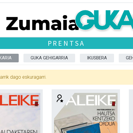
PRENTSA
KARIA
GUKA GEHIGARRIA
IKUSBERA
GE
arrik dago eskuragarri.