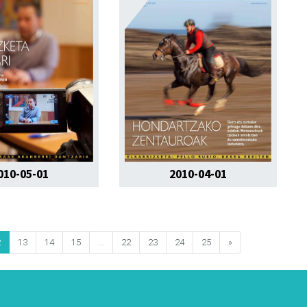
010-05-01
2010-04-01
2
13
14
15
...
22
23
24
25
»