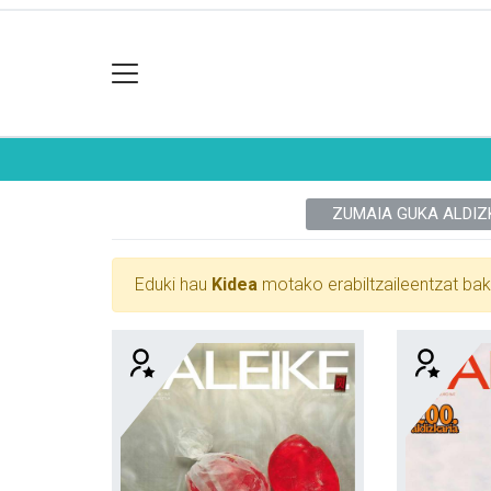
ZUMAIA GUKA ALDIZ
Eduki hau
Kidea
motako erabiltzaileentzat bak