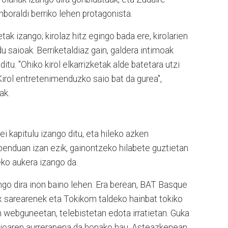
enboraldi berriko lehen protagonista.
tak izango; kirolaz hitz egingo bada ere, kirolarien
 saioak. Berriketaldiaz gain, galdera intimoak
itu. "Ohiko kirol elkarrizketak alde batetara utzi
Kirol entretenimenduzko saio bat da gurea",
ak.
i kapitulu izango ditu, eta hileko azken
benduan izan ezik, gainontzeko hilabete guztietan
eko aukera izango da.
go dira inon baino lehen. Era berean, BAT Basque
x sarearenek eta Tokikom taldeko hainbat tokiko
 webguneetan, telebistetan edota irratietan. Guka
ioaren aurrerapena da honako hau.
Asteazkenean