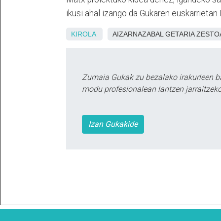
ikusi ahal izango da Gukaren euskarrietan
KIROLA
AIZARNAZABAL GETARIA ZEST
Zumaia Gukak zu bezalako irakurleen b
modu profesionalean lantzen jarraitzeko
Izan Gukakide