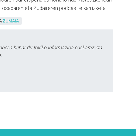
 Losadaren eta Zudaireren podcast elkarrizketa.
OA
ZUMAIA
abesa behar du tokiko informazioa euskaraz eta
.