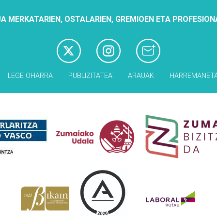
A MERKATARIEN, OSTALARIEN, GREMIOEN ETA PROFESION
LEGE OHARRA
PUBLIZITATEA
ARAUAK
HARREMANET
Babesleak