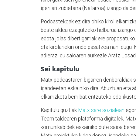
igerilari zubietarra (Nafarroa) izango da d
Podcastekoak ez dira ohiko kirol elkarrizke
beste aldea ezagutzeko helburua izango du
edota jolas dibertigarriak ere proposatuko d
eta kirolariekin ondo pasatzea nahi dugu. 
adierazi du saioaren aurkezle Aratz Losad
Sei kapitulu
Matx podcastaren bigarren denboraldiak se
igandeetan eskainiko dira. Abuztuan eta a
elkarrizketa berri bat entzuteko edo ikust
Kapitulu guztiak
Matx
sare sozialean
egon
Team taldearen plataforma digitalek, Mat
komunikabidek eskainiko dute saioa beren
Matx proiektuko kidea denez, igandeko sa