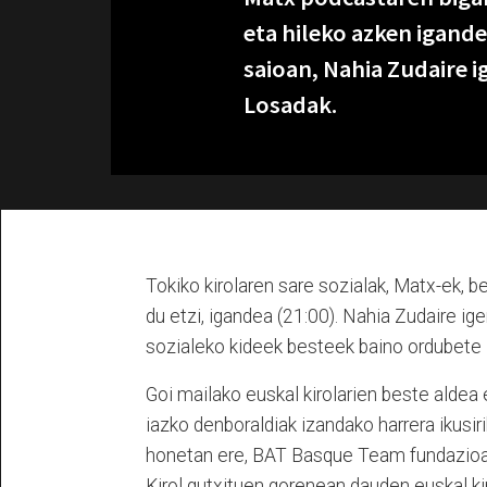
eta hileko azken igande
saioan, Nahia Zudaire i
Losadak.
Tokiko kirolaren sare sozialak, Matx-ek, 
du etzi, igandea (21:00). Nahia Zudaire ige
sozialeko kideek besteek baino ordubete l
Goi mailako euskal kirolarien beste aldea 
iazko denboraldiak izandako harrera ikusiri
honetan ere, BAT Basque Team fundazioar
Kirol gutxituen gorenean dauden euskal kir