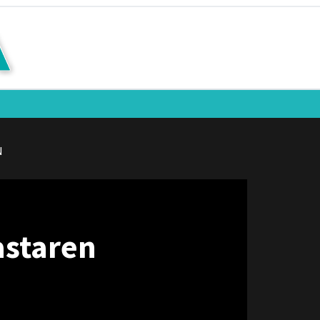
N
astaren