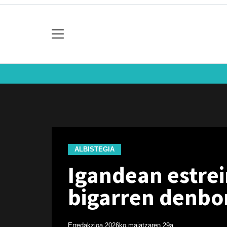
ALBISTEGIA
Igandean estrei
bigarren denbo
Erredakzioa
2026ko maiatzaren 29a