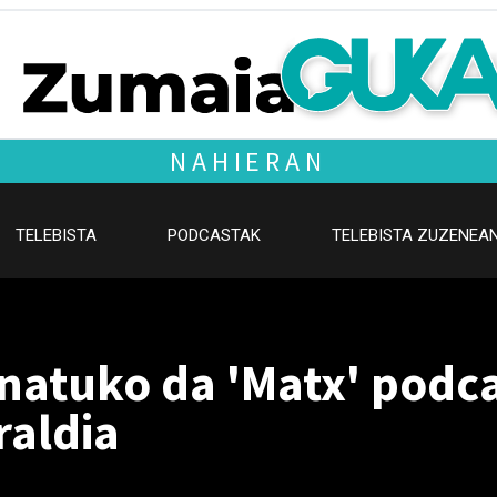
NAHIERAN
TELEBISTA
PODCASTAK
TELEBISTA ZUZENEA
natuko da 'Matx' podc
raldia