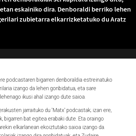
etan eskainiko dira.
Denboraldi berriko lehen
gerilari zubietarra elkarrizketatuko du Aratz
bere podcastaren bigarren denboraldia
estreinatuko
rilaria izango da lehen gonbidatua, eta sare
ehenago ikusi ahal izango dute saioa.
erakusten jarraituko du 'Matx' podcastak; izan ere,
k, bigarren bat egitea erabaki dute. Eta oraingo
ekin elkarlanean ekoiztutako saioa izango da.
olariak izango dira gonbidatuak, eta Zudaire