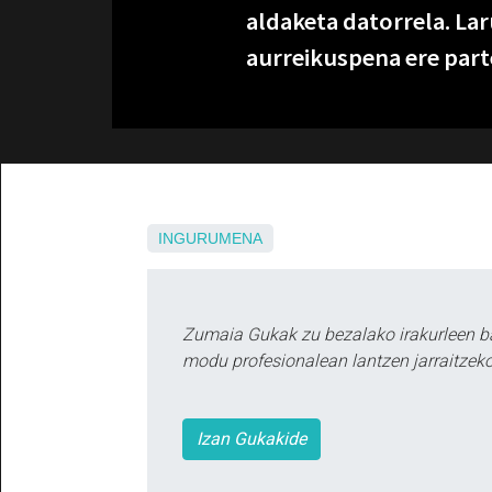
aldaketa datorrela. Lar
aurreikuspena ere par
INGURUMENA
Zumaia Gukak zu bezalako irakurleen b
modu profesionalean lantzen jarraitzeko
Izan Gukakide