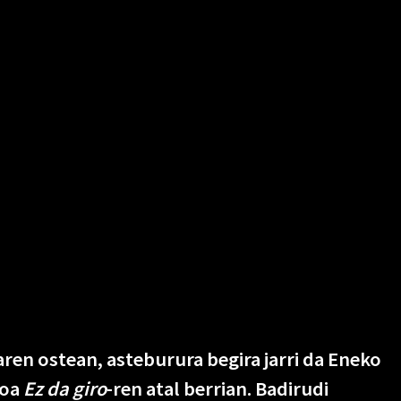
en ostean, asteburura begira jarri da Eneko
goa
Ez da giro
-ren atal berrian. Badirudi