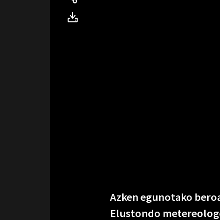
Azken egunotako beroar
Elustondo metereolo