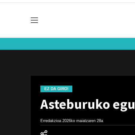
EZ DA GIRO!
Asteburuko egur
Erredakzioa
2026ko maiatzaren 28a