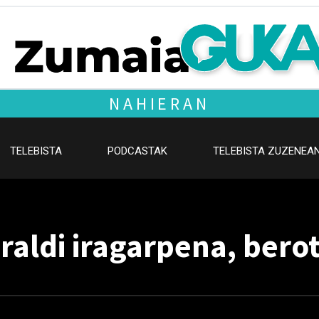
NAHIERAN
TELEBISTA
PODCASTAK
TELEBISTA ZUZENEA
aldi iragarpena, berot