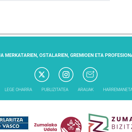
A MERKATARIEN, OSTALARIEN, GREMIOEN ETA PROFESION
LEGE OHARRA
PUBLIZITATEA
ARAUAK
HARREMANET
Babesleak