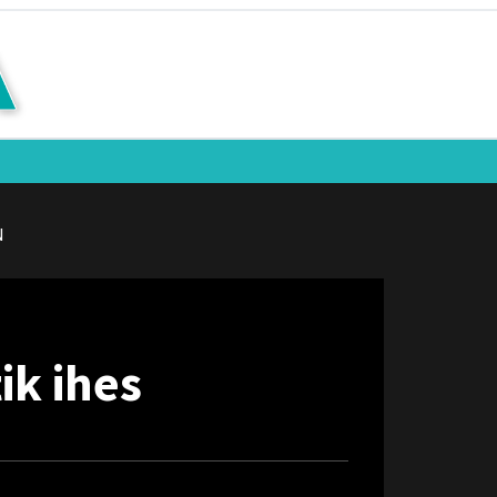
N
ik ihes