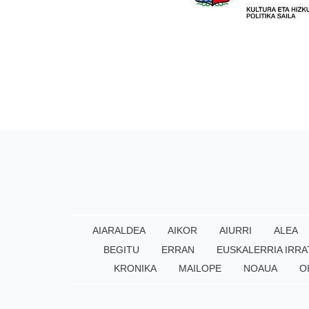
AIARALDEA
AIKOR
AIURRI
ALEA
BEGITU
ERRAN
EUSKALERRIA IRRA
KRONIKA
MAILOPE
NOAUA
O