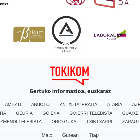
Gertuko informazioa, euskaraz
AMEZTI
ANBOTO
ANTXETA IRRATIA
ATARIA
AZP
TIA
GEURIA
GOIENA
GOIERRI TELEBISTA
GUAIXE
IZMENDI TELEBISTA
ORIO GUKA
TXINTXARRI
ZARAUT
Matx
Gurean
Ttap