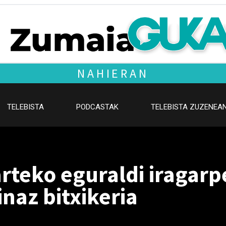
NAHIERAN
TELEBISTA
PODCASTAK
TELEBISTA ZUZENEA
rteko eguraldi iragarp
naz bitxikeria