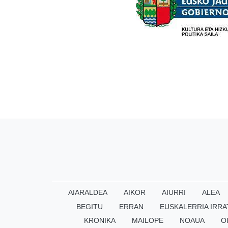
AIARALDEA
AIKOR
AIURRI
ALEA
BEGITU
ERRAN
EUSKALERRIA IRRA
KRONIKA
MAILOPE
NOAUA
O