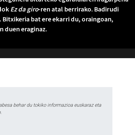
ndok
Ez da giro
-ren atal berrirako. Badirudi
 Bitxikeria bat ere ekarri du, oraingoan,
n duen eraginaz.
abesa behar du tokiko informazioa euskaraz eta
.