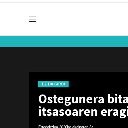
EZ DA GIRO!
Ostegunera bita
itsasoaren eragi
Erredakzioa
2026ko ekainaren 8a