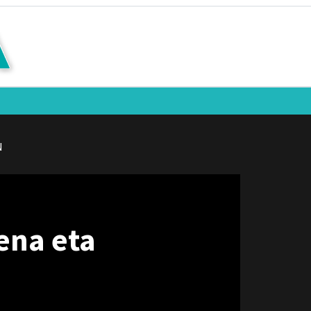
N
ena eta