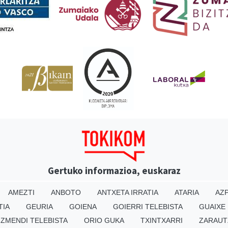
Gertuko informazioa, euskaraz
AMEZTI
ANBOTO
ANTXETA IRRATIA
ATARIA
AZP
TIA
GEURIA
GOIENA
GOIERRI TELEBISTA
GUAIXE
IZMENDI TELEBISTA
ORIO GUKA
TXINTXARRI
ZARAUT