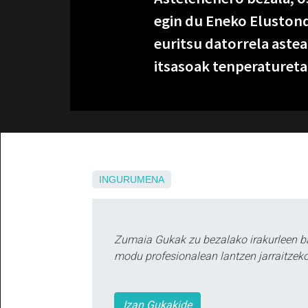
egin du Eneko Elusto
euritsu datorrela astea.
itsasoak tenperatureta
INGURUMENA
Zumaia Gukak zu bezalako irakurleen b
modu profesionalean lantzen jarraitzeko
Izan Gukakide