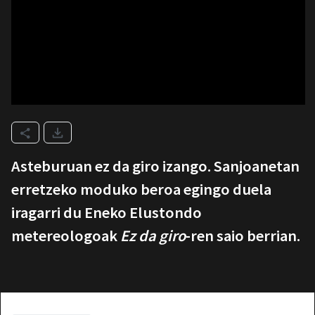
Asteburuan ez da giro izango. Sanjoanetan
erretzeko moduko beroa egingo duela
iragarri du Eneko Elustondo
metereologoak
Ez da giro
-ren saio berrian.