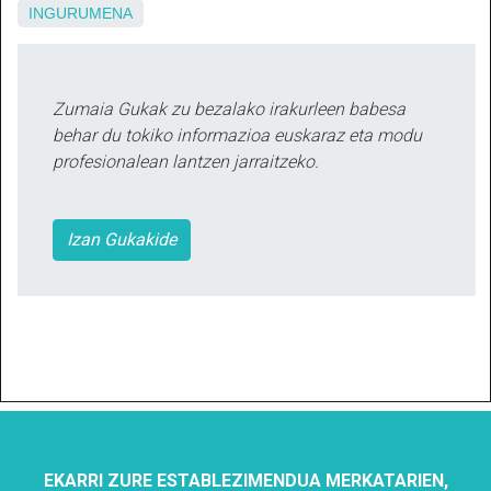
INGURUMENA
Zumaia Gukak zu bezalako irakurleen babesa
behar du tokiko informazioa euskaraz eta modu
profesionalean lantzen jarraitzeko.
Izan Gukakide
EKARRI ZURE ESTABLEZIMENDUA MERKATARIEN,