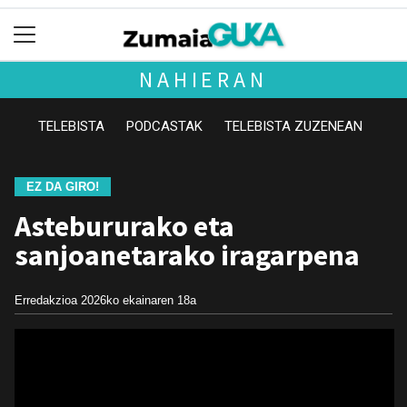
NAHIERAN
TELEBISTA
PODCASTAK
TELEBISTA ZUZENEAN
EZ DA GIRO!
Astebururako eta
sanjoanetarako iragarpena
Erredakzioa
2026ko ekainaren 18a