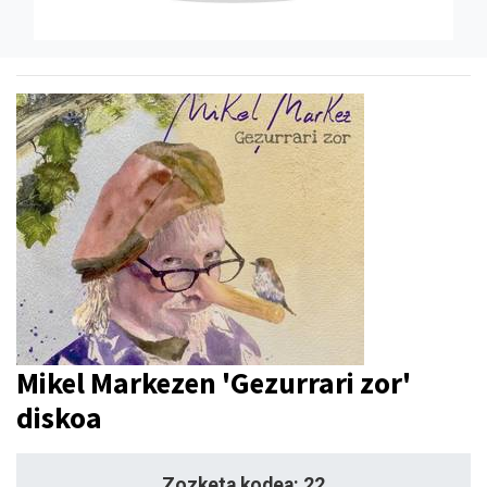
Mikel Markezen 'Gezurrari zor'
diskoa
Zozketa kodea: 22