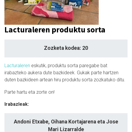
Lacturaleren produktu sorta
Zozketa kodea: 20
Lacturaleren
eskutik, produktu sorta paregabe bat
irabazteko aukera dute bazkideek. Gukak parte hartzen
duten bazkideen artean hiru produktu sorta zozkatuko ditu.
Parte hartu eta zorte on!
Irabazleak:
Andoni Etxabe, Oihana Kortajarena eta Jose
Mari Lizarralde