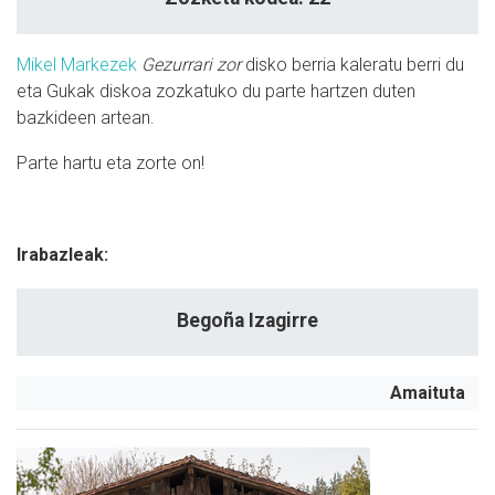
Mikel Markezek
Gezurrari zor
disko berria kaleratu berri du
eta Gukak diskoa zozkatuko du parte hartzen duten
bazkideen artean.
Parte hartu eta zorte on!
Irabazleak:
Begoña Izagirre
Amaituta