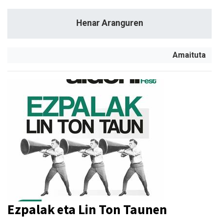
Henar Aranguren
Amaituta
Ezpalak eta Lin Ton Taunen