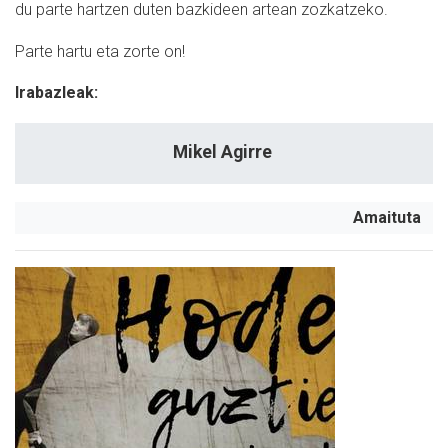
du parte hartzen duten bazkideen artean zozkatzeko.
Parte hartu eta zorte on!
Irabazleak:
Mikel Agirre
Amaituta