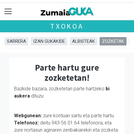
TXOKOA
SARRERA
IZAN GUKAKIDE
ALBISTEAK
ZOZKETAK
Parte hartu gure
zozketetan!
Bazkide bazara, zozketetan parte hartzeko
bi
aukera
dituzu:
Webgunean:
zure kontuan sartu eta parte hartu.
Telefonoz:
deitu 943-56 01 64 telefonora, eta
zure nortasun agiriaren zenbakiarekin eta zozketa