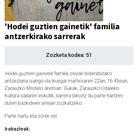
'Hodei guztien gainetik' familia
antzerkirako sarrerak
Zozketa kodea: 51
Hodei guztien gainetik
familia osoari bideratutako
antzezlana izango da ikusgai martxoaren 22an, 16:45ean,
Zarauzko Modelo aretoan. Gukak, Zarauzko Udaleko
Kultura sailaren eskutik, sarrera bikoitz du parte hartzen
duten bazkideen artean zozkatzeko.
Parte hartu eta zorte on!
Irabazleak: