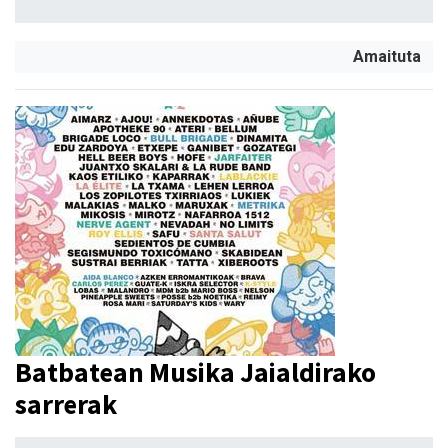
Amaituta
Batbatean Musika Jaialdirako
sarrerak