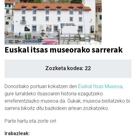
Euskal itsas museorako sarrerak
Zozketa kodea: 22
Donostiako portuan kokatzen den
Euskal Itsas Museoa
,
gure lurraldeko itsasoaren historia ezagutzeko
erreferentziazko museoa da. Gukak, museoa bisitatzeko bi
sarrera bikoitz ditu bazkideen artean zozkatzeko.
Parte hartu eta zorte on!
Irabazleak: