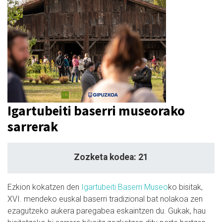
Igartubeiti baserri museorako
sarrerak
Zozketa kodea: 21
Ezkion kokatzen den
Igartubeiti Baserri Museo
ko bisitak,
XVI. mendeko euskal baserri tradizional bat nolakoa zen
ezagutzeko aukera paregabea eskaintzen du. Gukak, hau