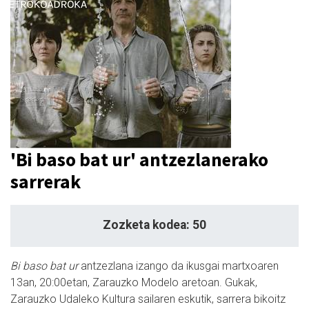
'Bi baso bat ur' antzezlanerako
sarrerak
Zozketa kodea: 50
Bi baso bat ur
antzezlana izango da ikusgai martxoaren
13an, 20:00etan, Zarauzko Modelo aretoan. Gukak,
Zarauzko Udaleko Kultura sailaren eskutik, sarrera bikoitz