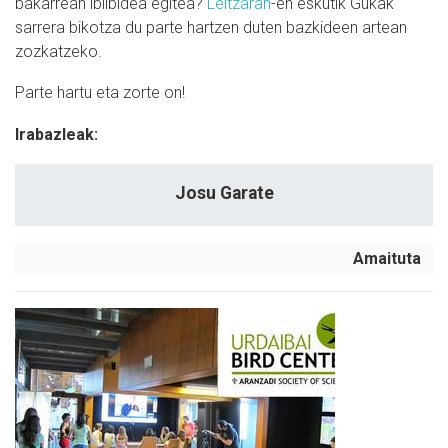
bakarrean ibilbidea egitea?
Leitzaran
-en eskutik Gukak
sarrera bikotza du parte hartzen duten bazkideen artean
zozkatzeko.
Parte hartu eta zorte on!
Irabazleak:
Josu Garate
Amaituta