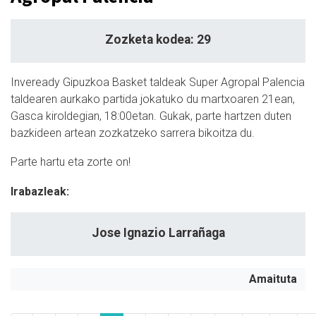
Zozketa kodea: 29
Inveready Gipuzkoa Basket taldeak Super Agropal Palencia
taldearen aurkako partida jokatuko du martxoaren 21ean,
Gasca kiroldegian, 18:00etan. Gukak, parte hartzen duten
bazkideen artean zozkatzeko sarrera bikoitza du.
Parte hartu eta zorte on!
Irabazleak:
Jose Ignazio Larrañaga
Amaituta