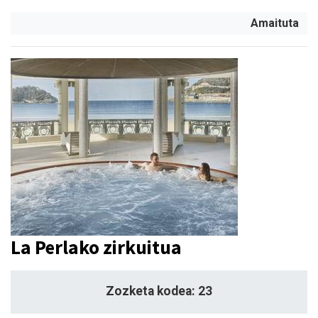
Amaituta
La Perlako zirkuitua
Zozketa kodea: 23