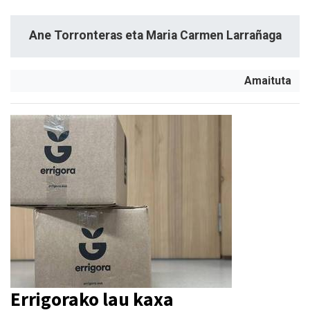
Ane Torronteras eta Maria Carmen Larrañaga
Amaituta
Errigorako lau kaxa