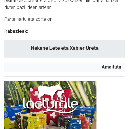
bisitatzeko bi sarrera bikoitz zozkatzen ditu parte hartzen
duten bazkideen artean.
Parte hartu eta zorte on!
Irabazleak:
Nekane Lete eta Xabier Ureta
Amaituta