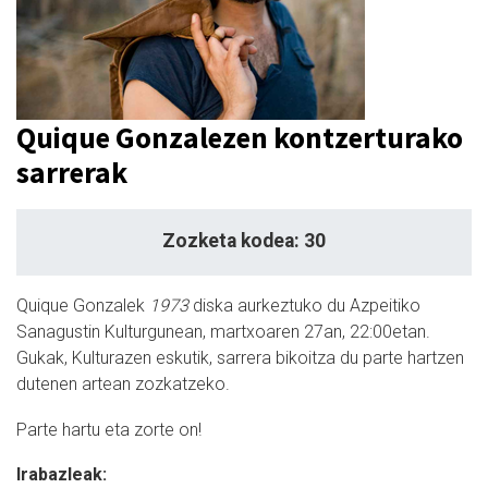
Quique Gonzalezen kontzerturako
sarrerak
Zozketa kodea: 30
Quique Gonzalek
1973
diska aurkeztuko du Azpeitiko
Sanagustin Kulturgunean, martxoaren 27an, 22:00etan.
Gukak, Kulturazen eskutik, sarrera bikoitza du parte hartzen
dutenen artean zozkatzeko.
Parte hartu eta zorte on!
Irabazleak: