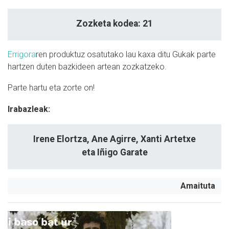
Zozketa kodea: 21
Errigora
ren produktuz osatutako lau kaxa ditu Gukak parte
hartzen duten bazkideen artean zozkatzeko.
Parte hartu eta zorte on!
Irabazleak:
Irene Elortza, Ane Agirre, Xanti Artetxe
eta Iñigo Garate
Amaituta