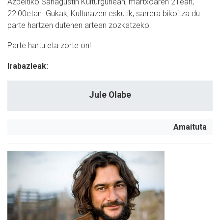
Azpeitiko Sanagustin Kulturgunean, martxoaren 21ean,
22:00etan. Gukak, Kulturazen eskutik, sarrera bikoitza du
parte hartzen dutenen artean zozkatzeko.
Parte hartu eta zorte on!
Irabazleak:
Jule Olabe
Amaituta