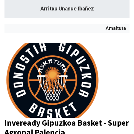
Arritxu Unanue Ibañez
Amaituta
Inveready Gipuzkoa Basket - Super
Agropal Palencia