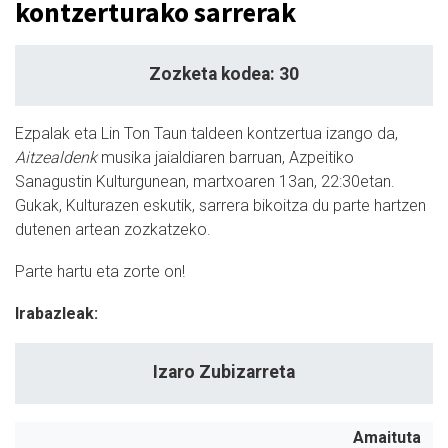
kontzerturako sarrerak
Zozketa kodea: 30
Ezpalak eta Lin Ton Taun taldeen kontzertua izango da,
Aitzealdenk
musika jaialdiaren barruan, Azpeitiko
Sanagustin Kulturgunean, martxoaren 13an, 22:30etan.
Gukak, Kulturazen eskutik, sarrera bikoitza du parte hartzen
dutenen artean zozkatzeko.
Parte hartu eta zorte on!
Irabazleak:
Izaro Zubizarreta
Amaituta