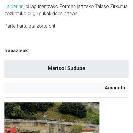
La perlan
, bi lagunentzako Forman jartzeko Talaso Zirkuitua
zozkatuko dugu gukakideen artean.
Parte hartu eta zorte on!
Irabazleak:
Marisol Sudupe
Amaituta