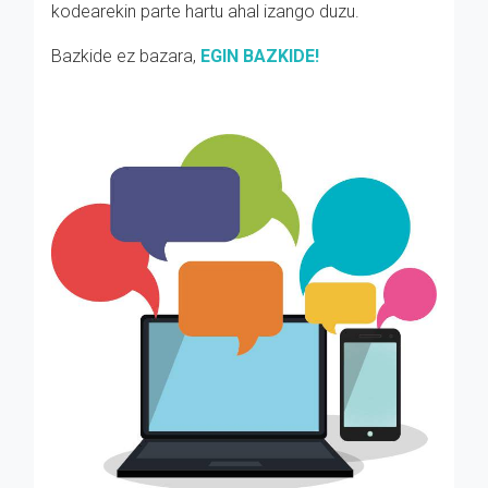
kodearekin parte hartu ahal izango duzu.
Bazkide ez bazara,
EGIN BAZKIDE!