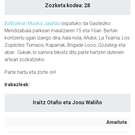
Zozketa kodea: 28
Batbatean Musika Jaialdia
ospatuko da Gasteizko
Mendizabala parkean maiatzaren 15 eta 16an. Bertan
kontzertu ugari izango dira, hala nola, Añube, La Txama, Los
Zopilotes Txirriaos, Kaparrak, Brigade Loco, Gozategi eta
abar. Gukak, bi sarrera bikoitz ditu parte hartzen dutenen
artean zozkatzeko.
Parte hartu eta zorte on!
Irabazleak:
Iraitz Otaño eta Josu Waliño
Amaituta