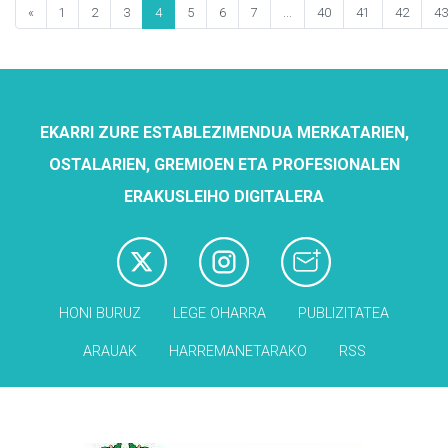
«
1
2
3
4
5
6
7
...
40
41
42
43
EKARRI ZURE ESTABLEZIMENDUA MERKATARIEN,
OSTALARIEN, GREMIOEN ETA PROFESIONALEN
ERAKUSLEIHO DIGITALERA
HONI BURUZ
LEGE OHARRA
PUBLIZITATEA
ARAUAK
HARREMANETARAKO
RSS
Babesleak