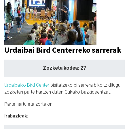
Urdaibai Bird Centerreko sarrerak
Zozketa kodea: 27
Urdaibaiko Bird Center
bisitatzeko bi sarrera bikoitz ditugu
zozketan parte hartzen duten Gukako bazkideentzat.
Parte hartu eta zorte on!
Irabazleak: