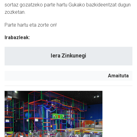
sortaz gozatzeko parte hartu Gukako bazkideentzat dugun
zozketan.
Parte hartu eta zorte on!
Irabazleak:
Iera Zinkunegi
Amaituta