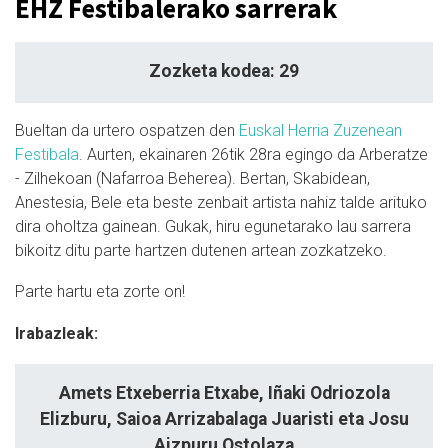
EHZ Festibalerako sarrerak
Zozketa kodea: 29
Bueltan da urtero ospatzen den
Euskal Herria Zuzenean
Festibala
. Aurten, ekainaren 26tik 28ra egingo da Arberatze
- Zilhekoan (Nafarroa Beherea). Bertan, Skabidean,
Anestesia, Bele eta beste zenbait artista nahiz talde arituko
dira oholtza gainean. Gukak, hiru egunetarako lau sarrera
bikoitz ditu parte hartzen dutenen artean zozkatzeko.
Parte hartu eta zorte on!
Irabazleak:
Amets Etxeberria Etxabe, Iñaki Odriozola
Elizburu, Saioa Arrizabalaga Juaristi eta Josu
Aizpuru Ostolaza