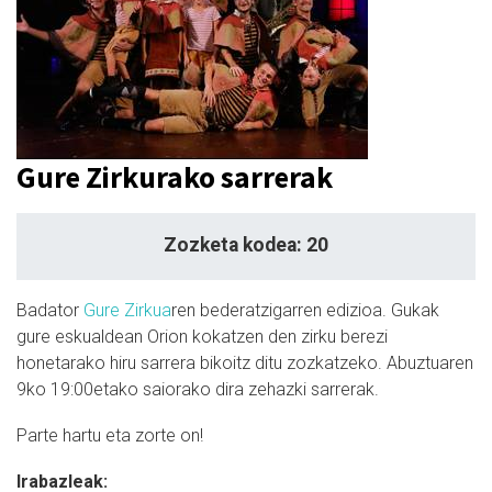
Gure Zirkurako sarrerak
Zozketa kodea: 20
Badator
Gure Zirkua
ren bederatzigarren edizioa. Gukak
gure eskualdean Orion kokatzen den zirku berezi
honetarako hiru sarrera bikoitz ditu zozkatzeko. Abuztuaren
9ko 19:00etako saiorako dira zehazki sarrerak.
Parte hartu eta zorte on!
Irabazleak: