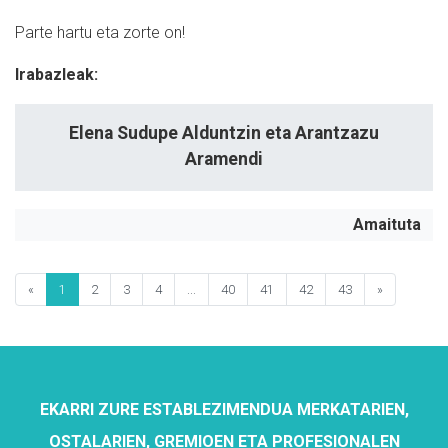
Parte hartu eta zorte on!
Irabazleak:
Elena Sudupe Alduntzin eta Arantzazu
Aramendi
Amaituta
«
1
2
3
4
...
40
41
42
43
»
EKARRI ZURE ESTABLEZIMENDUA MERKATARIEN,
OSTALARIEN, GREMIOEN ETA PROFESIONALEN