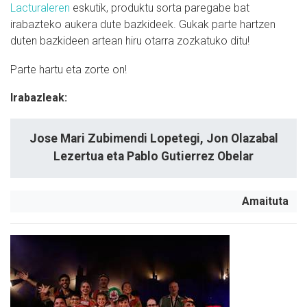
Lacturaleren
eskutik, produktu sorta paregabe bat
irabazteko aukera dute bazkideek. Gukak parte hartzen
duten bazkideen artean hiru otarra zozkatuko ditu!
Parte hartu eta zorte on!
Irabazleak:
Jose Mari Zubimendi Lopetegi, Jon Olazabal
Lezertua eta Pablo Gutierrez Obelar
Amaituta