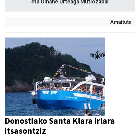
eta Oihane Urteaga Mutiozabal
Amaituta
Donostiako Santa Klara irlara
itsasontziz