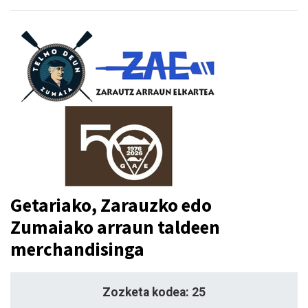
Getariako, Zarauzko edo
Zumaiako arraun taldeen
merchandisinga
Zozketa kodea: 25