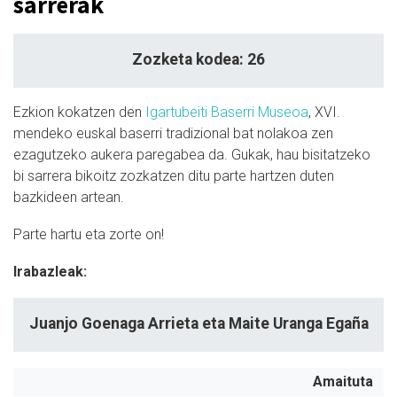
sarrerak
Zozketa kodea: 26
Ezkion kokatzen den
Igartubeiti Baserri Museoa
, XVI.
mendeko euskal baserri tradizional bat nolakoa zen
ezagutzeko aukera paregabea da. Gukak, hau bisitatzeko
bi sarrera bikoitz zozkatzen ditu parte hartzen duten
bazkideen artean.
Parte hartu eta zorte on!
Irabazleak:
Juanjo Goenaga Arrieta eta Maite Uranga Egaña
Amaituta