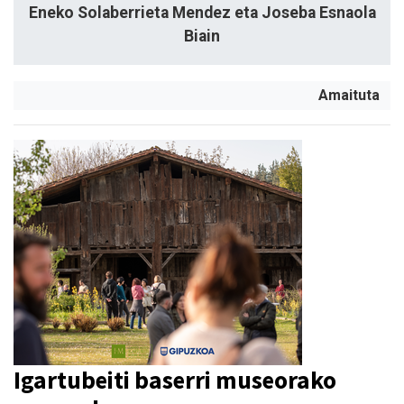
Eneko Solaberrieta Mendez eta Joseba Esnaola
Biain
Amaituta
Igartubeiti baserri museorako