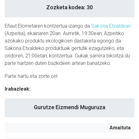
Zozketa kodea: 30
Eñaut Elorrietaren kontzertua izango da
Sakona Etxaldean
(Azpeitia), ekainaren 20an. Aurretik, 19:30ean, Azpeitiko
azokako produktu ekologikoen dastaketa egongo da
Sakona Etxaldeko produktuak gertutik ezagutzeko, eta
ondoren, 21:00etan, kontzertua. Gukak sarrera bikoitza du
parte hartzen duten bazkideen artean banatzeko.
Parte hartu eta zorte on!
Irabazleak:
Gurutze Eizmendi Muguruza
Amaituta