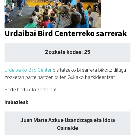
Urdaibai Bird Centerreko sarrerak
Zozketa kodea: 25
Urdaibaiko Bird Center
bisitatzeko bi sarrera bikoitz ditugu
zozketan parte hartzen duten Gukako bazkideentzat.
Parte hartu eta zorte on!
Irabazleak:
Juan Maria Azkue Usandizaga eta Idoia
Osinalde