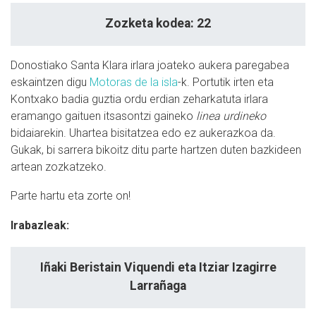
Zozketa kodea: 22
Donostiako Santa Klara irlara joateko aukera paregabea
eskaintzen digu
Motoras de la isla
-k. Portutik irten eta
Kontxako badia guztia ordu erdian zeharkatuta irlara
eramango gaituen itsasontzi gaineko
linea urdineko
bidaiarekin. Uhartea bisitatzea edo ez aukerazkoa da.
Gukak, bi sarrera bikoitz ditu parte hartzen duten bazkideen
artean zozkatzeko.
Parte hartu eta zorte on!
Irabazleak:
Iñaki Beristain Viquendi eta Itziar Izagirre
Larrañaga