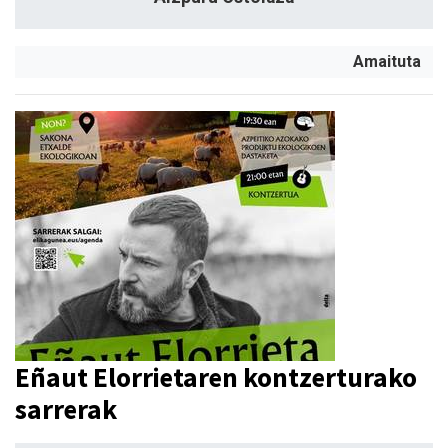
Amaituta
Eñaut Elorrietaren kontzerturako
sarrerak