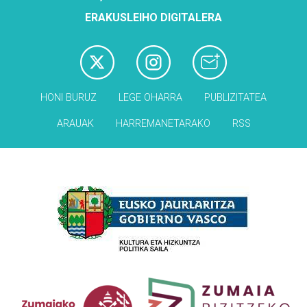
ERAKUSLEIHO DIGITALERA
HONI BURUZ
LEGE OHARRA
PUBLIZITATEA
ARAUAK
HARREMANETARAKO
RSS
Babesleak