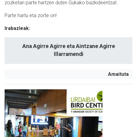
zozketan parte hartzen duten Gukako bazkideentzat.
Parte hartu eta zorte on!
Irabazleak:
Ana Agirre Agirre eta Aintzane Agirre
Illarramendi
Amaituta