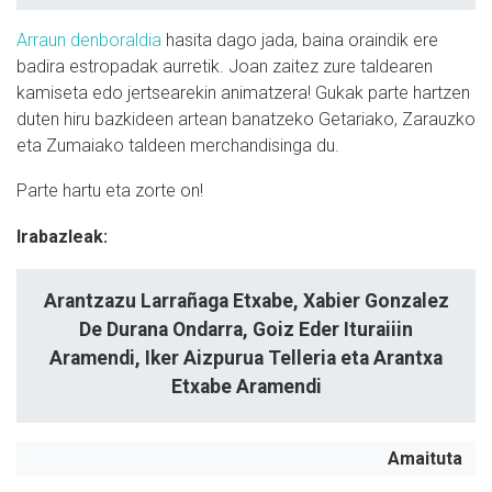
Arraun denboraldia
hasita dago jada, baina oraindik ere
badira estropadak aurretik. Joan zaitez zure taldearen
kamiseta edo jertsearekin animatzera! Gukak parte hartzen
duten hiru bazkideen artean banatzeko Getariako, Zarauzko
eta Zumaiako taldeen merchandisinga du.
Parte hartu eta zorte on!
Irabazleak:
Arantzazu Larrañaga Etxabe, Xabier Gonzalez
De Durana Ondarra, Goiz Eder Ituraiiin
Aramendi, Iker Aizpurua Telleria eta Arantxa
Etxabe Aramendi
Amaituta