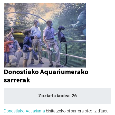
Donostiako Aquariumerako
sarrerak
Zozketa kodea: 26
Donostiako Aquariuma
bisitatzeko bi sarrera bikoitz ditugu