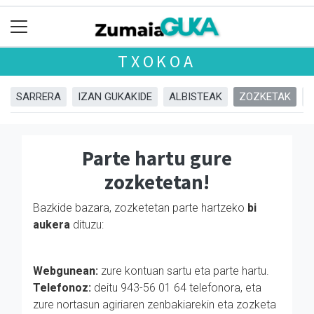
TXOKOA
SARRERA
IZAN GUKAKIDE
ALBISTEAK
ZOZKETAK
Parte hartu gure
zozketetan!
Bazkide bazara, zozketetan parte hartzeko
bi
aukera
dituzu:
Webgunean:
zure kontuan sartu eta parte hartu.
Telefonoz:
deitu 943-56 01 64 telefonora, eta
zure nortasun agiriaren zenbakiarekin eta zozketa