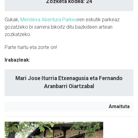
Zozketa kodea: 24
Gukak,
Mendexa Abentura Parkea
ren eskutik parkeaz
gozatzeko bi sarrera bikoitz ditu bazkideen artean
zozkatzeko.
Parte hartu eta zorte on!
Irabazleak:
Mari Jose Iturria Etxenagusia eta Fernando
Aranbarri Oiartzabal
Amaituta