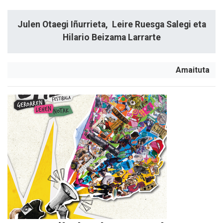
Julen Otaegi Iñurrieta, Leire Ruesga Salegi eta
Hilario Beizama Larrarte
Amaituta