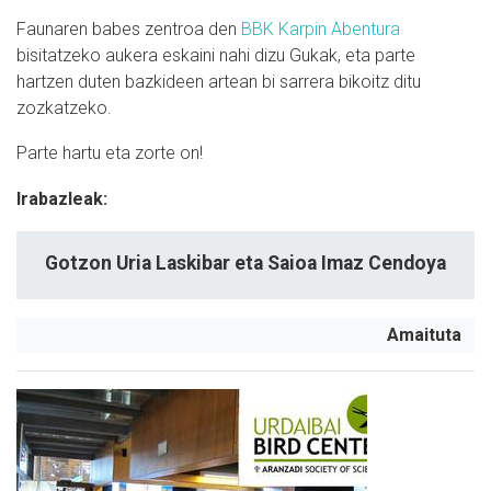
Faunaren babes zentroa den
BBK Karpin Abentura
bisitatzeko aukera eskaini nahi dizu Gukak, eta parte
hartzen duten bazkideen artean bi sarrera bikoitz ditu
zozkatzeko.
Parte hartu eta zorte on!
Irabazleak:
Gotzon Uria Laskibar eta Saioa Imaz Cendoya
Amaituta