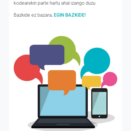
kodearekin parte hartu ahal izango duzu.
Bazkide ez bazara,
EGIN BAZKIDE!