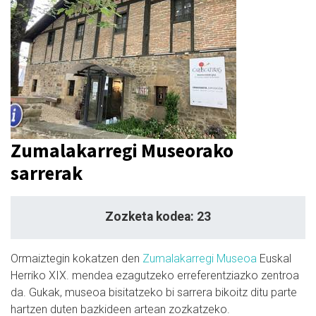
Zumalakarregi Museorako
sarrerak
Zozketa kodea: 23
Ormaiztegin kokatzen den
Zumalakarregi Museoa
Euskal
Herriko XIX. mendea ezagutzeko erreferentziazko zentroa
da. Gukak, museoa bisitatzeko bi sarrera bikoitz ditu parte
hartzen duten bazkideen artean zozkatzeko.