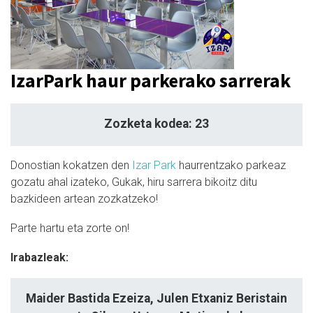
IzarPark haur parkerako sarrerak
Zozketa kodea: 23
Donostian kokatzen den
Izar Park
haurrentzako parkeaz
gozatu ahal izateko, Gukak, hiru sarrera bikoitz ditu
bazkideen artean zozkatzeko!
Parte hartu eta zorte on!
Irabazleak:
Maider Bastida Ezeiza, Julen Etxaniz Beristain