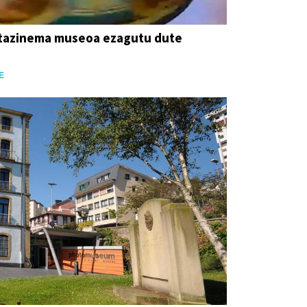
tazinema museoa ezagutu dute
E