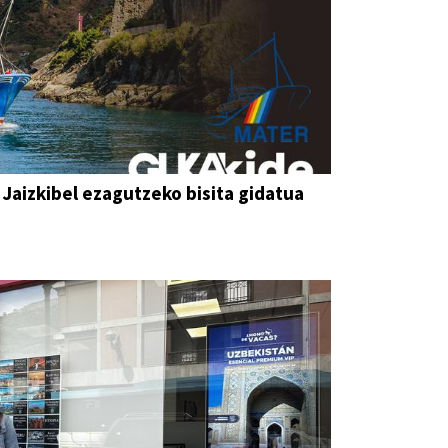
 Jaizkibel ezagutzeko bisita gidatua