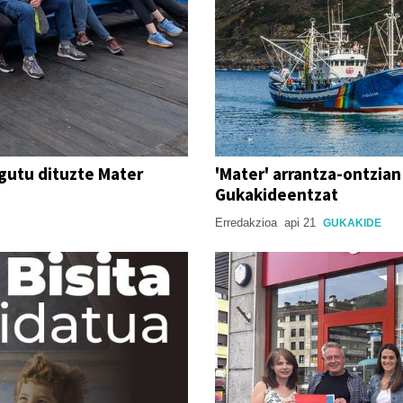
gutu dituzte Mater
'Mater' arrantza-ontzian
Gukakideentzat
Erredakzioa
api 21
GUKAKIDE