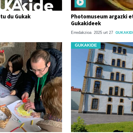
atu du Gukak
Photomuseum argazki e
Gukakideek
Erredakzioa
2025 urt 27
GUKAKID
GUKAKIDE