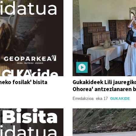
eko fosilak' bisita
Gukakideek Lili jauregik
Ohorea' antzezlanaren 
Erredakzioa
eka 17
GUKAKIDE