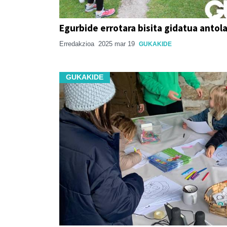
Egurbide errotara bisita gidatua antol
Erredakzioa
2025 mar 19
GUKAKIDE
GUKAKIDE