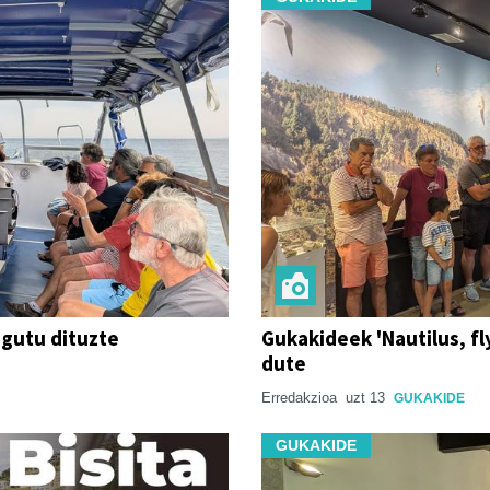
agutu dituzte
Gukakideek 'Nautilus, fl
dute
Erredakzioa
uzt 13
GUKAKIDE
GUKAKIDE