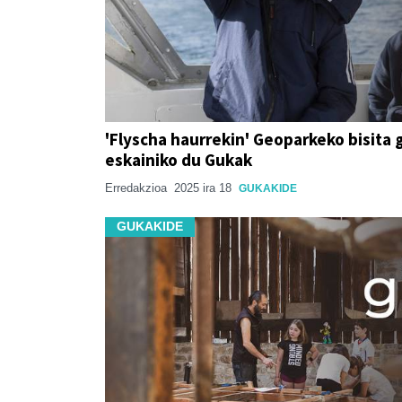
'Flyscha haurrekin' Geoparkeko bisita 
eskainiko du Gukak
Erredakzioa
2025 ira 18
GUKAKIDE
GUKAKIDE