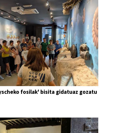
yscheko fosilak' bisita gidatuaz gozatu