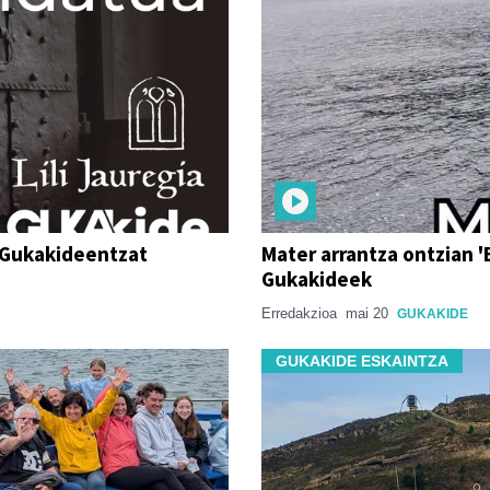
a Gukakideentzat
Mater arrantza ontzian '
Gukakideek
Erredakzioa
mai 20
GUKAKIDE
GUKAKIDE ESKAINTZA