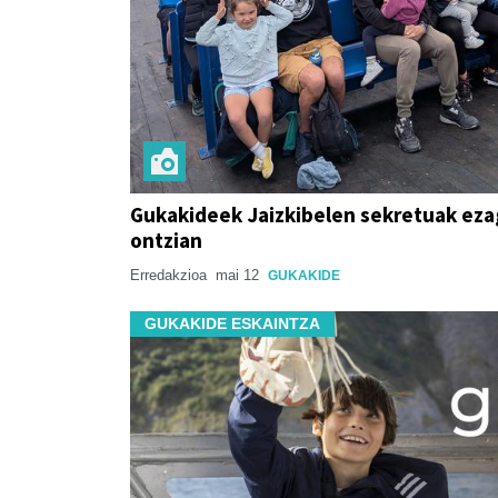
Gukakideek Jaizkibelen sekretuak eza
ontzian
Erredakzioa
mai 12
GUKAKIDE
GUKAKIDE ESKAINTZA