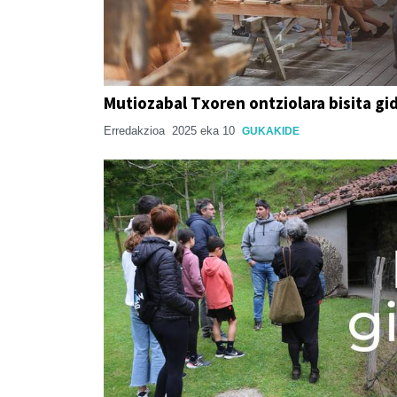
Mutiozabal Txoren ontziolara bisita g
Erredakzioa
2025 eka 10
GUKAKIDE