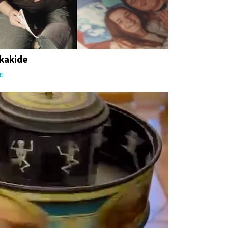
ukakide
E