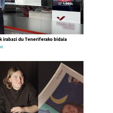
 irabazi du Teneriferako bidaia
DE