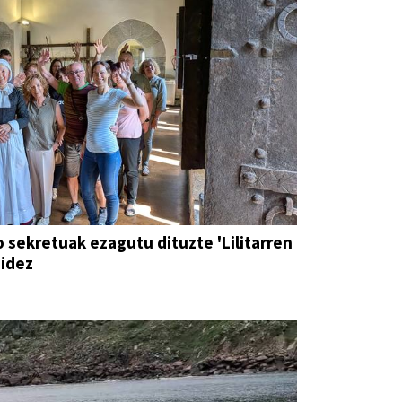
o sekretuak ezagutu dituzte 'Lilitarren
bidez