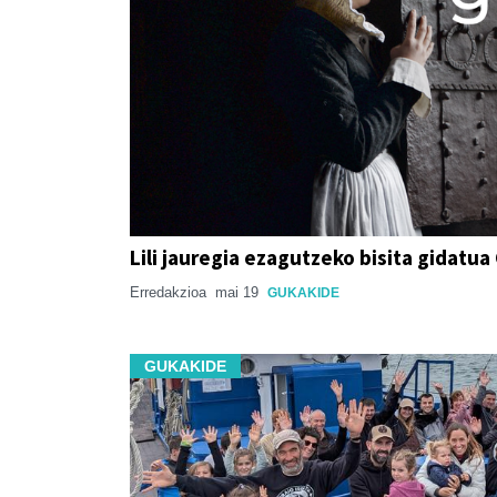
Lili jauregia ezagutzeko bisita gidatu
Erredakzioa
mai 19
GUKAKIDE
GUKAKIDE