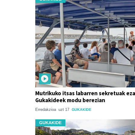
Mutrikuko itsas labarren sekretuak ez
Gukakideek modu berezian
Erredakzioa
uzt 17
GUKAKIDE
GUKAKIDE