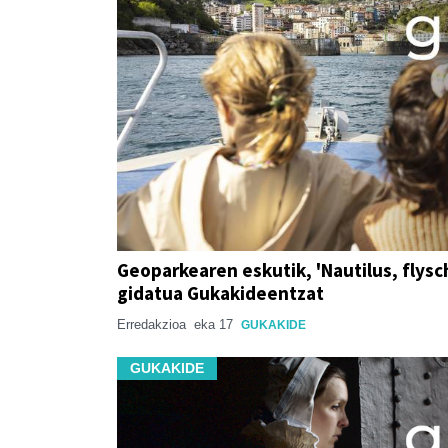
Geoparkearen eskutik, 'Nautilus, flysch
gidatua Gukakideentzat
Erredakzioa
eka 17
GUKAKIDE
GUKAKIDE