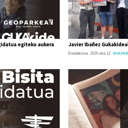
gidatua egiteko aukera
Javier Ibañez Gukakideak
Erredakzioa
2025 eka 12
GUKAKI