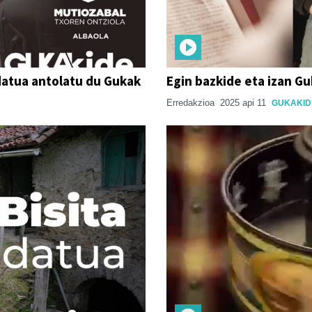
idatua antolatu du Gukak
Egin bazkide eta izan G
Erredakzioa
2025 api 11
GUKAKID