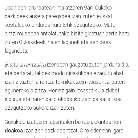
Joan den larunbatean, maiatzaren 9an, Gukako
bazkideek aukera paregabea izan zuten euskal
kostaldeko ondarea hurbiletik ezagutzeko. Mater
ontzi.museoan antolatutako bisita gidatuan parte hartu
zuten Gukakideek, haien lagunek eta senideek
lagunduta.
Bisita arrantzalea
izenpean gauzatu zuten jardunaldia,
eta bertaratutakoek modu didaktikoan ezagutu ahal
izan zituzten arrantza teknikak zein itsasontzi baten
eguneroko bizitza. Horrez gain, itsasotik Jaizkibel
ingurua eta haren balio ekologiko zein paisajistikoa
ezagutzeko aukera izan zuten.
Gukakide izatearen abantailen barruan, ekintza hori
doakoa
izan zen bazkideentzat. Giro ederrean igaro