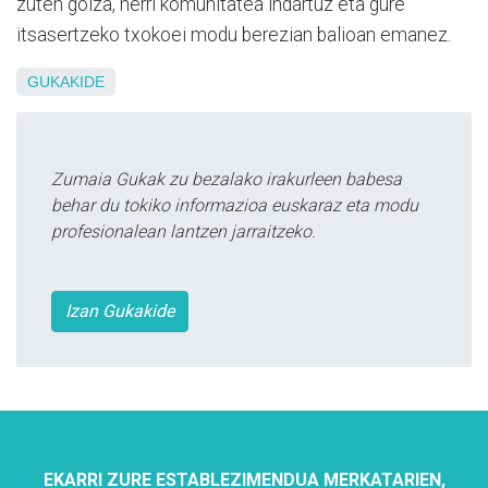
zuten goiza, herri komunitatea indartuz eta gure
itsasertzeko txokoei modu berezian balioan emanez.
GUKAKIDE
Zumaia Gukak zu bezalako irakurleen babesa
behar du tokiko informazioa euskaraz eta modu
profesionalean lantzen jarraitzeko.
Izan Gukakide
EKARRI ZURE ESTABLEZIMENDUA MERKATARIEN,