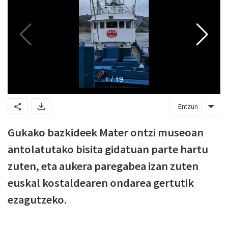
Entzun
Gukako bazkideek Mater ontzi museoan
antolatutako bisita gidatuan parte hartu
zuten, eta aukera paregabea izan zuten
euskal kostaldearen ondarea gertutik
ezagutzeko.