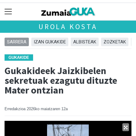
UROLA KOSTA
SARRERA
IZAN GUKAKIDE
ALBISTEAK
ZOZKETAK
GUKAKIDE
Gukakideek Jaizkibelen
sekretuak ezagutu dituzte
Mater ontzian
Erredakzioa
2026ko maiatzaren 12a