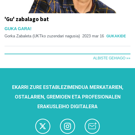
'Gu' zabalago bat
GUKA GARA!
Gorka Zabaleta (UKTko zuzendari nagusia)
2023 mar 16
GUKAKIDE
ALBISTE GEHIAGO »»
EKARRI ZURE ESTABLEZIMENDUA MERKATARIEN,
OSTALARIEN, GREMIOEN ETA PROFESIONALEN
ERAKUSLEIHO DIGITALERA