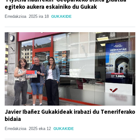
egiteko aukera eskainiko du Gukak
Erredakzioa
2025 ira 18
GUKAKIDE
Javier Ibañez Gukakideak irabazi du Teneriferako
bidaia
Erredakzioa
2025 eka 12
GUKAKIDE