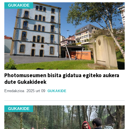
GUKAKIDE
Photomuseumen bisita gidatua egiteko aukera
dute Gukakideek
Erredakzioa
2025 urt 09
GUKAKIDE
GUKAKIDE