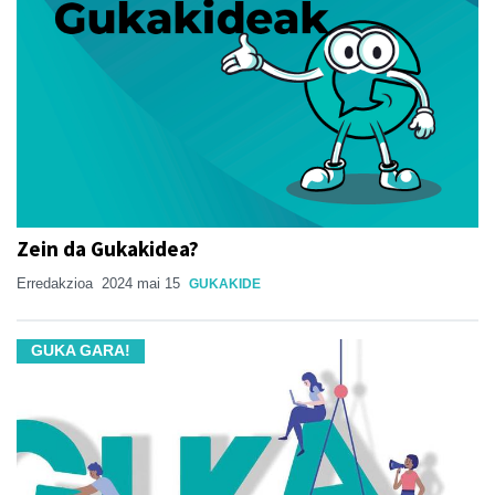
Zein da Gukakidea?
Erredakzioa
2024 mai 15
GUKAKIDE
GUKA GARA!