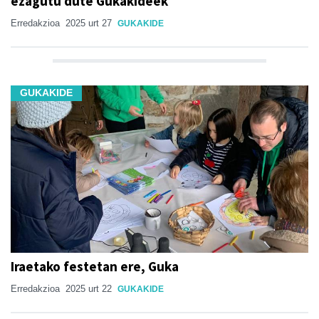
ezagutu dute Gukakideek
Erredakzioa
2025 urt 27
GUKAKIDE
GUKAKIDE
Iraetako festetan ere, Guka
Erredakzioa
2025 urt 22
GUKAKIDE