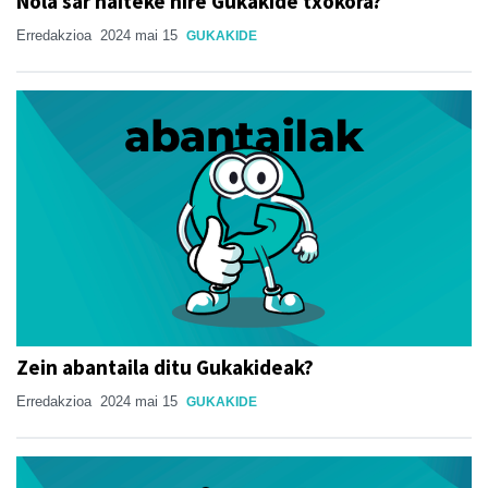
Nola sar naiteke nire Gukakide txokora?
Erredakzioa
2024 mai 15
GUKAKIDE
Zein abantaila ditu Gukakideak?
Erredakzioa
2024 mai 15
GUKAKIDE