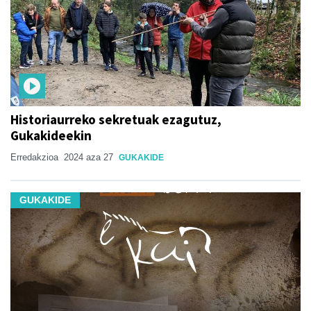
Historiaurreko sekretuak ezagutuz,
Gukakideekin
Erredakzioa
2024 aza 27
GUKAKIDE
GUKAKIDE