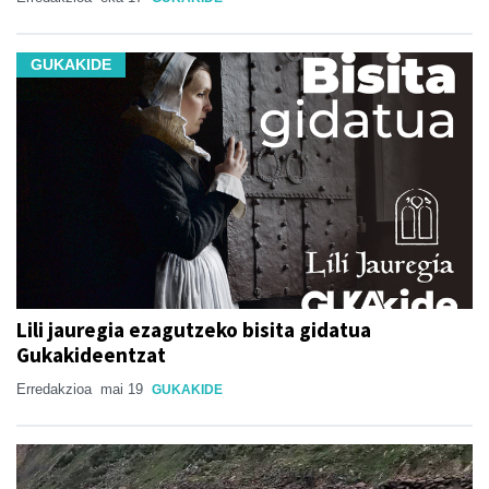
GUKAKIDE
Lili jauregia ezagutzeko bisita gidatua
Gukakideentzat
Erredakzioa
mai 19
GUKAKIDE