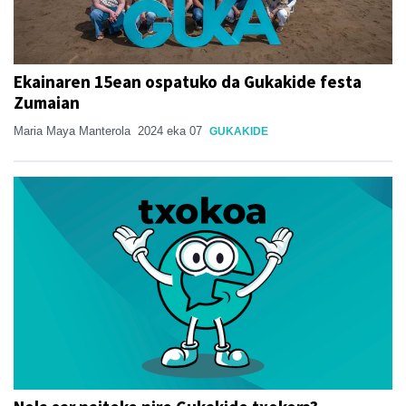
Ekainaren 15ean ospatuko da Gukakide festa
Zumaian
Maria Maya Manterola
2024 eka 07
GUKAKIDE