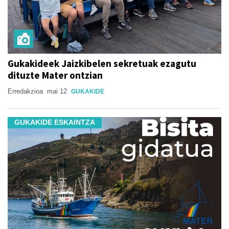
Gukakideek Jaizkibelen sekretuak ezagutu
dituzte Mater ontzian
Erredakzioa
mai 12
GUKAKIDE
GUKAKIDE ESKAINTZA