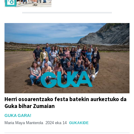
Herri osoarentzako festa batekin aurkeztuko da
Guka bihar Zumaian
GUKA GARA!
Maria Maya Manterola
2024 eka 14
GUKAKIDE