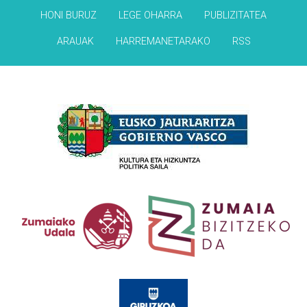
HONI BURUZ
LEGE OHARRA
PUBLIZITATEA
ARAUAK
HARREMANETARAKO
RSS
Babesleak