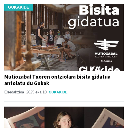
GUKAKIDE
Mutiozabal Txoren ontziolara bisita gidatua
antolatu du Gukak
Erredakzioa
2025 eka 10
GUKAKIDE