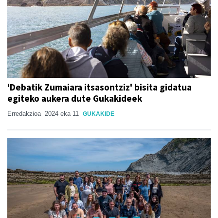
'Debatik Zumaiara itsasontziz' bisita gidatua
egiteko aukera dute Gukakideek
Erredakzioa
2024 eka 11
GUKAKIDE