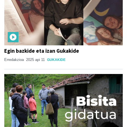
Egin bazkide eta izan Gukakide
Erredakzioa
2025 api 11
GUKAKIDE