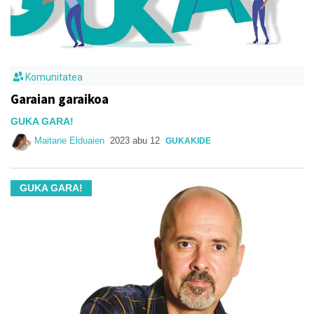
Komunitatea
Garaian garaikoa
GUKA GARA!
Maitane Elduaien
2023 abu 12
GUKAKIDE
GUKA GARA!