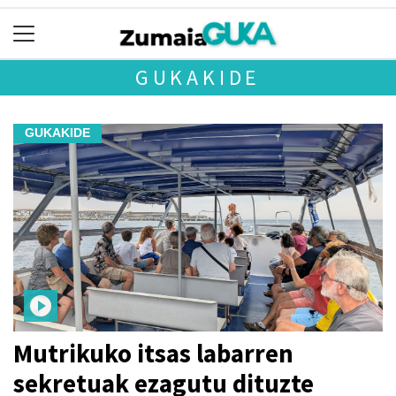
GUKAKIDE
GUKAKIDE
Mutrikuko itsas labarren
sekretuak ezagutu dituzte