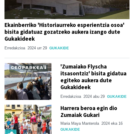
Ekainberriko 'Historiaurreko esperientzia osoa'
bisita gidatuaz gozatzeko aukera izango dute
Gukakideek
Erredakzioa
2024 urr 29
GUKAKIDE
'Zumaiako Flyscha
itsasontziz' bisita gidatua
egiteko aukera dute
Gukakideek
Erredakzioa
2024 abu 29
GUKAKIDE
Harrera beroa egin dio
Zumaiak Gukari
Maria Maya Manterola
2024 eka 16
GUKAKIDE