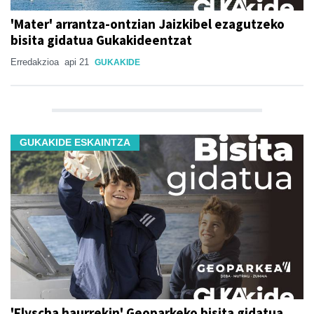
'Mater' arrantza-ontzian Jaizkibel ezagutzeko
bisita gidatua Gukakideentzat
Erredakzioa
api 21
GUKAKIDE
GUKAKIDE ESKAINTZA
'Flyscha haurrekin' Geoparkeko bisita gidatua