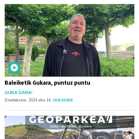
Baleiketik Gukara, puntuz puntu
GUKA GARA!
Erredakzioa
2024 eka 14
GUKAKIDE