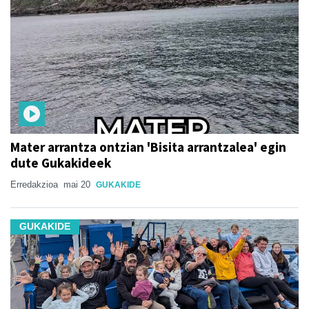
Mater arrantza ontzian 'Bisita arrantzalea' egin
dute Gukakideek
Erredakzioa
mai 20
GUKAKIDE
GUKAKIDE