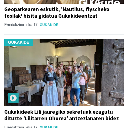
Geoparkearen eskutik, 'Nautilus, flyscheko
fosilak' bisita gidatua Gukakideentzat
Erredakzioa
eka 17
GUKAKIDE
GUKAKIDE
Gukakideek Lili jauregiko sekretuak ezagutu
dituzte 'Lilitarren Ohorea' antzezlanaren bidez
Erredakzioa
eka 17
GUKAKIDE