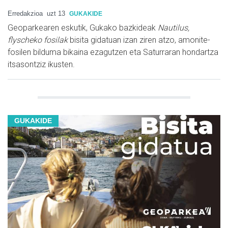
Erredakzioa
uzt 13
GUKAKIDE
Geoparkearen eskutik, Gukako bazkideak
Nautilus,
flyscheko fosilak
bisita gidatuan izan ziren atzo, amonite-
fosilen bilduma bikaina ezagutzen eta Saturraran hondartza
itsasontziz ikusten.
GUKAKIDE