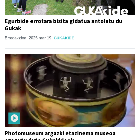
Egurbide errotara bisita gidatua antolatu du
Gukak
Erredakzioa
2025 mar 19
GUKAKIDE
Photomuseum argazki etazinema museoa