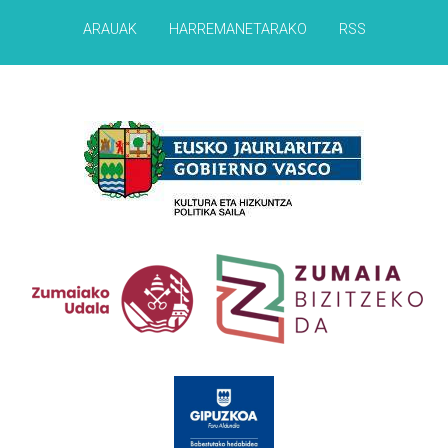
ARAUAK
HARREMANETARAKO
RSS
Babesleak