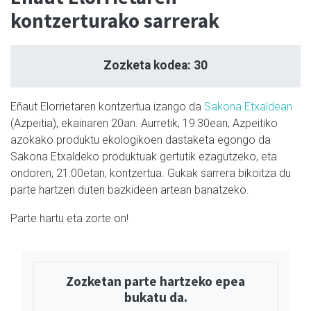
kontzerturako sarrerak
Zozketa kodea: 30
Eñaut Elorrietaren kontzertua izango da
Sakona Etxaldean
(Azpeitia), ekainaren 20an. Aurretik, 19:30ean, Azpeitiko
azokako produktu ekologikoen dastaketa egongo da
Sakona Etxaldeko produktuak gertutik ezagutzeko, eta
ondoren, 21:00etan, kontzertua. Gukak sarrera bikoitza du
parte hartzen duten bazkideen artean banatzeko.
Parte hartu eta zorte on!
Zozketan parte hartzeko epea
bukatu da.