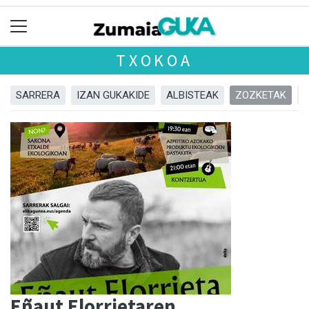
TXOKOA
SARRERA
IZAN GUKAKIDE
ALBISTEAK
ZOZKETAK
Eñaut Elorrietaren