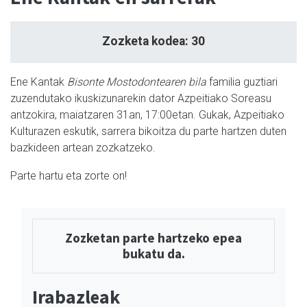
Zozketa kodea: 30
Ene Kantak
Bisonte Mostodontearen bila
familia guztiari
zuzendutako ikuskizunarekin dator Azpeitiako Soreasu
antzokira, maiatzaren 31an, 17:00etan. Gukak, Azpeitiako
Kulturazen eskutik, sarrera bikoitza du parte hartzen duten
bazkideen artean zozkatzeko.
Parte hartu eta zorte on!
Zozketan parte hartzeko epea
bukatu da.
Irabazleak