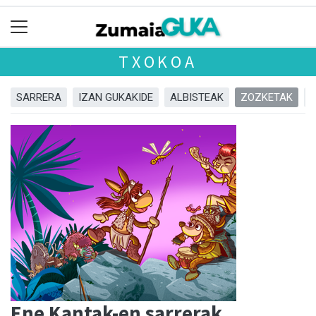
TXOKOA
SARRERA
IZAN GUKAKIDE
ALBISTEAK
ZOZKETAK
Ene Kantak-en sarrerak