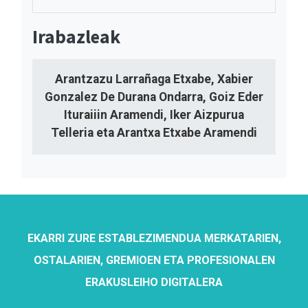
Irabazleak
Arantzazu Larrañaga Etxabe, Xabier
Gonzalez De Durana Ondarra, Goiz Eder
Ituraiiin Aramendi, Iker Aizpurua
Telleria eta Arantxa Etxabe Aramendi
EKARRI ZURE ESTABLEZIMENDUA MERKATARIEN,
OSTALARIEN, GREMIOEN ETA PROFESIONALEN
ERAKUSLEIHO DIGITALERA