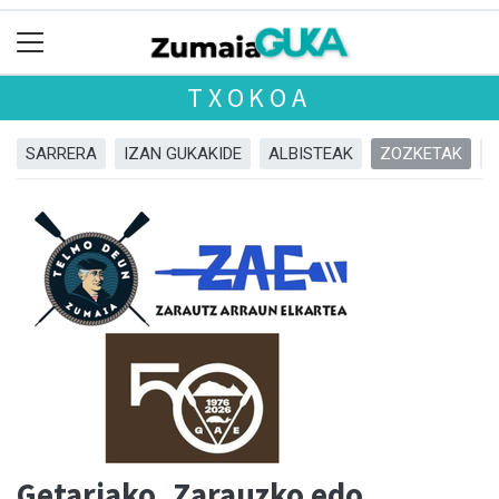
TXOKOA
SARRERA
IZAN GUKAKIDE
ALBISTEAK
ZOZKETAK
Getariako, Zarauzko edo