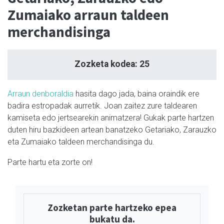
Zumaiako arraun taldeen
merchandisinga
Zozketa kodea: 25
Arraun denboraldia
hasita dago jada, baina oraindik ere
badira estropadak aurretik. Joan zaitez zure taldearen
kamiseta edo jertsearekin animatzera! Gukak parte hartzen
duten hiru bazkideen artean banatzeko Getariako, Zarauzko
eta Zumaiako taldeen merchandisinga du.
Parte hartu eta zorte on!
Zozketan parte hartzeko epea
bukatu da.