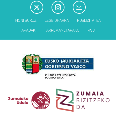
HONI BURUZ
LEGE OHARRA
PUBLIZITATEA
ARAUAK
HARREMANETARAKO
RSS
Babesleak