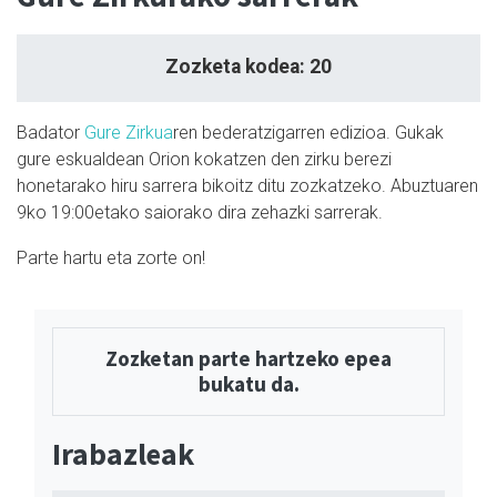
Zozketa kodea: 20
Badator
Gure Zirkua
ren bederatzigarren edizioa. Gukak
gure eskualdean Orion kokatzen den zirku berezi
honetarako hiru sarrera bikoitz ditu zozkatzeko. Abuztuaren
9ko 19:00etako saiorako dira zehazki sarrerak.
Parte hartu eta zorte on!
Zozketan parte hartzeko epea
bukatu da.
Irabazleak