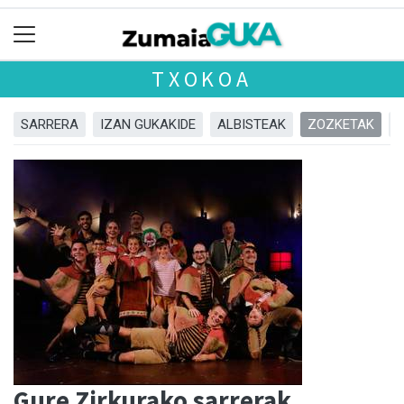
TXOKOA
SARRERA
IZAN GUKAKIDE
ALBISTEAK
ZOZKETAK
Gure Zirkurako sarrerak