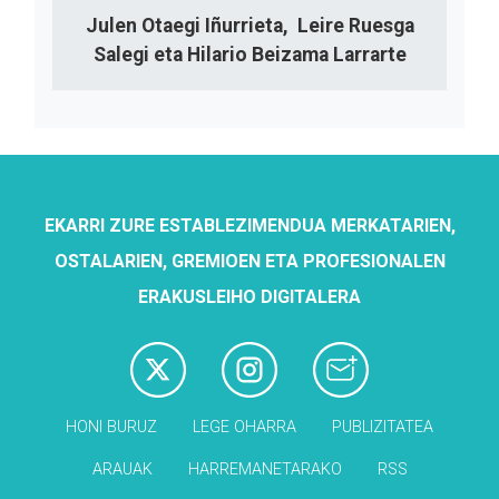
Julen Otaegi Iñurrieta, Leire Ruesga
Salegi eta Hilario Beizama Larrarte
EKARRI ZURE ESTABLEZIMENDUA MERKATARIEN,
OSTALARIEN, GREMIOEN ETA PROFESIONALEN
ERAKUSLEIHO DIGITALERA
HONI BURUZ
LEGE OHARRA
PUBLIZITATEA
ARAUAK
HARREMANETARAKO
RSS