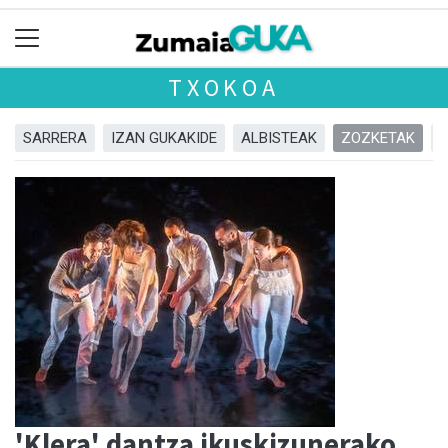
TXOKOA
SARRERA
IZAN GUKAKIDE
ALBISTEAK
ZOZKETAK
'Klera' dantza ikuskizunerako