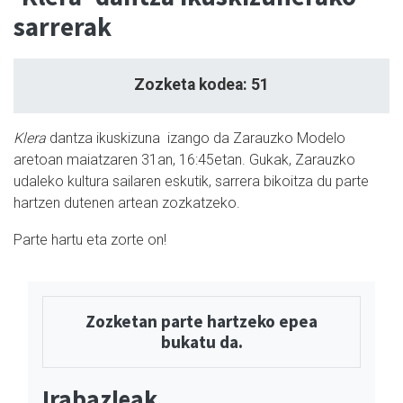
sarrerak
Zozketa kodea: 51
Klera
dantza ikuskizuna izango da Zarauzko Modelo
aretoan maiatzaren 31an, 16:45etan. Gukak, Zarauzko
udaleko kultura sailaren eskutik, sarrera bikoitza du parte
hartzen dutenen artean zozkatzeko.
Parte hartu eta zorte on!
Zozketan parte hartzeko epea
bukatu da.
Irabazleak