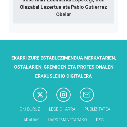
Olazabal Lezertua eta Pablo Gutierrez
Obelar
EKARRI ZURE ESTABLEZIMENDUA MERKATARIEN,
OSTALARIEN, GREMIOEN ETA PROFESIONALEN
ERAKUSLEIHO DIGITALERA
HONI BURUZ
LEGE OHARRA
PUBLIZITATEA
ARAUAK
HARREMANETARAKO
RSS