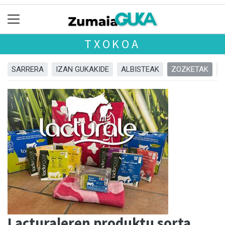
TXOKOA
SARRERA
IZAN GUKAKIDE
ALBISTEAK
ZOZKETAK
Lacturaleren produktu sorta