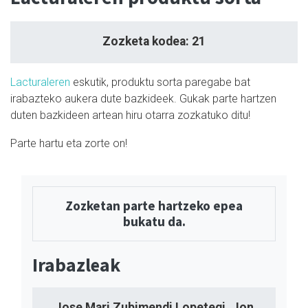
Zozketa kodea: 21
Lacturaleren
eskutik, produktu sorta paregabe bat
irabazteko aukera dute bazkideek. Gukak parte hartzen
duten bazkideen artean hiru otarra zozkatuko ditu!
Parte hartu eta zorte on!
Zozketan parte hartzeko epea
bukatu da.
Irabazleak
Jose Mari Zubimendi Lopetegi, Jon