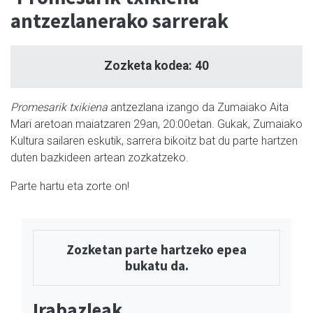
antzezlanerako sarrerak
Zozketa kodea: 40
Promesarik txikiena
antzezlana izango da Zumaiako Aita
Mari aretoan maiatzaren 29an, 20:00etan. Gukak, Zumaiako
Kultura sailaren eskutik, sarrera bikoitz bat du parte hartzen
duten bazkideen artean zozkatzeko.
Parte hartu eta zorte on!
Zozketan parte hartzeko epea
bukatu da.
Irabazleak