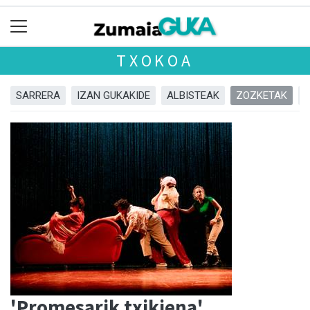
TXOKOA
SARRERA
IZAN GUKAKIDE
ALBISTEAK
ZOZKETAK
'Promesarik txikiena'