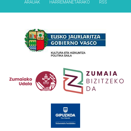
ARAUAK
HARREMANETARAKO
RSS
Babesleak