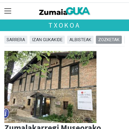
TXOKOA
SARRERA
IZAN GUKAKIDE
ALBISTEAK
ZOZKETAK
Zumalakarregi Museorako