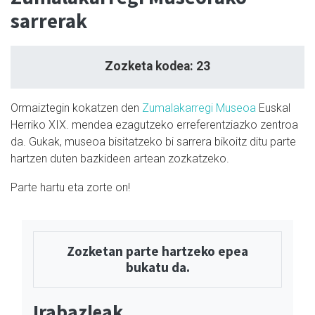
sarrerak
Zozketa kodea: 23
Ormaiztegin kokatzen den
Zumalakarregi Museoa
Euskal
Herriko XIX. mendea ezagutzeko erreferentziazko zentroa
da. Gukak, museoa bisitatzeko bi sarrera bikoitz ditu parte
hartzen duten bazkideen artean zozkatzeko.
Parte hartu eta zorte on!
Zozketan parte hartzeko epea
bukatu da.
Irabazleak