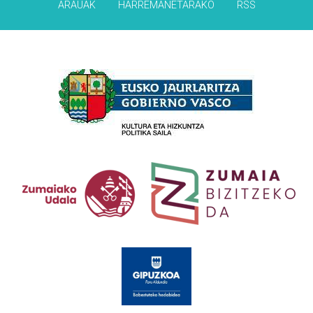
ARAUAK
HARREMANETARAKO
RSS
Babesleak